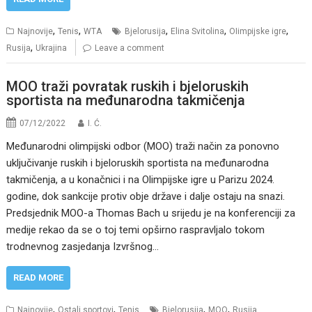
,
,
,
,
,
Najnovije
Tenis
WTA
Bjelorusija
Elina Svitolina
OIimpijske igre
,
Rusija
Ukrajina
Leave a comment
MOO traži povratak ruskih i bjeloruskih
sportista na međunarodna takmičenja
07/12/2022
I. Ć.
Međunarodni olimpijski odbor (MOO) traži način za ponovno
uključivanje ruskih i bjeloruskih sportista na međunarodna
takmičenja, a u konačnici i na Olimpijske igre u Parizu 2024.
godine, dok sankcije protiv obje države i dalje ostaju na snazi.
Predsjednik MOO-a Thomas Bach u srijedu je na konferenciji za
medije rekao da se o toj temi opširno raspravljalo tokom
trodnevnog zasjedanja Izvršnog…
READ MORE
,
,
,
,
Najnovije
Ostali sportovi
Tenis
Bjelorusija
MOO
Rusija