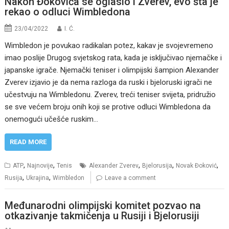
Nakon Đokovića se oglasio i Zverev, evo šta je
rekao o odluci Wimbledona
23/04/2022
I. Ć.
Wimbledon je povukao radikalan potez, kakav je svojevremeno
imao poslije Drugog svjetskog rata, kada je isključivao njemačke i
japanske igrače. Njemački teniser i olimpijski šampion Alexander
Zverev izjavio je da nema razloga da ruski i bjeloruski igrači ne
učestvuju na Wimbledonu. Zverev, treći teniser svijeta, pridružio
se sve većem broju onih koji se protive odluci Wimbledona da
onemogući učešće ruskim…
READ MORE
,
,
,
,
,
ATP
Najnovije
Tenis
Alexander Zverev
Bjelorusija
Novak Đoković
,
,
Rusija
Ukrajina
Wimbledon
Leave a comment
Međunarodni olimpijski komitet pozvao na
otkazivanje takmičenja u Rusiji i Bjelorusiji