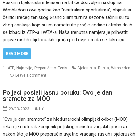
Ruskim i bjeloruskim teniserima bit će dozvoljen nastup na
Wimbledonu ove godine kao “neutralnim sportistima”, objavili su
čelnici trećeg teniskog Grand Slam turnira sezone. Učinili su to
zbog sankcija koje su im nametnute prošle godine i straha da ih
se izbaci iz ATP-a i WTA-a. Naša trenutna namjera je prihvatiti
prijave ruskih i bjeloruskih igrača pod uvjetom da se takmiču…
READ MORE
,
,
,
,
,
ATP
Najnovije
Preporučeno
Tenis
Bjelorusija
Rusija
Wimbledon
Leave a comment
Poljaci poslali jasnu poruku: Ovo je dan
sramote za MOO
29/03/2023
I. Ć.
“Ovo je dan sramote” za Međunarodni olimpijski odbor (MOO),
rekao je u utorak zamjenik poljskog ministra vanjskih poslova
nakon što je MOO preporučio uvjetno vraćanje ruskih i bjeloruskih