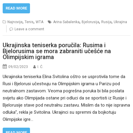
READ MORE
,
,
,
,
,
Najnovije
Tenis
WTA
Arina Sabalenka
Bjelorusija
Rusija
Ukrajina
Leave a comment
Ukrajinska teniserka poručila: Rusima i
Bjelorusima se mora zabraniti učešće na
Olimpijskim igrama
09/02/2023
I. Ć.
Ukrajinska teniserka Elina Svitolina oštro se usprotivila tome da
Rusi i Bjelorusi učestvuju na Olimpijskim igrama u Parizu pod
neutralnom zastavom. Veoma pogrešna poruka bi bila poslata
svijetu ako Olimpijada ostane pri odluci da se sportisti iz Rusije i
Bjelorusije stave pod neutralnu zastavu. Mislim da to nije ispravna
odluka”, rekla je Svitolina. Ukrajinci su spremni da bojkotuju
Olimpijske igre…
READ MORE