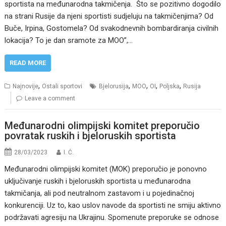
sportista na međunarodna takmičenja. Što se pozitivno dogodilo
na strani Rusije da njeni sportisti sudjeluju na takmičenjima? Od
Buče, Irpina, Gostomela? Od svakodnevnih bombardiranja civilnih
lokacija? To je dan sramote za MOO”,…
READ MORE
,
,
,
,
,
Najnovije
Ostali sportovi
Bjelorusija
MOO
OI
Poljska
Rusija
Leave a comment
Međunarodni olimpijski komitet preporučio
povratak ruskih i bjeloruskih sportista
28/03/2023
I. Ć.
Međunarodni olimpijski komitet (MOK) preporučio je ponovno
uključivanje ruskih i bjeloruskih sportista u međunarodna
takmičanja, ali pod neutralnom zastavom i u pojedinačnoj
konkurenciji. Uz to, kao uslov navode da sportisti ne smiju aktivno
podržavati agresiju na Ukrajinu. Spomenute preporuke se odnose