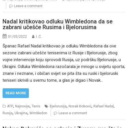
Leave a comment
Nadal kritikovao odluku Wimbledona da se
zabrani učešće Rusima i Bjelorusima
01/05/2022
I. Ć.
Španac Rafael Nadal kritikovao je odluku Wimbledona da ove
sezone zabrani učešće teniserima iz Rusije i Bjelorusije, zbog
vojne intervencije koju sprovodi Rusija, uz podršku Bjelorusije, u
Ukrajini. Odluka Wimbledona razočarala je mnoge u svijetu sporta,
znane i neznane, i običan svijet se pita šta su ruski i bjeloruski
teniseri skrivili u svemu tome, a glas je digao i Novak…
READ MORE
,
,
,
,
,
ATP
Najnovije
Tenis
Bjelorusija
Novak Đoković
Rafael Nadal
,
,
Rusija
Ukrajina
Wimbledon
Leave a comment