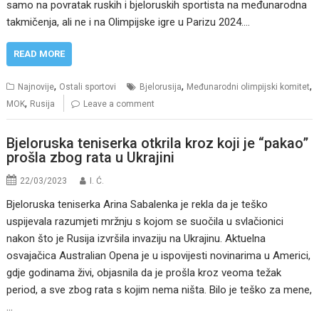
samo na povratak ruskih i bjeloruskih sportista na međunarodna
takmičenja, ali ne i na Olimpijske igre u Parizu 2024.…
READ MORE
,
,
,
Najnovije
Ostali sportovi
Bjelorusija
Međunarodni olimpijski komitet
,
MOK
Rusija
Leave a comment
Bjeloruska teniserka otkrila kroz koji je “pakao”
prošla zbog rata u Ukrajini
22/03/2023
I. Ć.
Bjeloruska teniserka Arina Sabalenka je rekla da je teško
uspijevala razumjeti mržnju s kojom se suočila u svlačionici
nakon što je Rusija izvršila invaziju na Ukrajinu. Aktuelna
osvajačica Australian Opena je u ispovijesti novinarima u Americi,
gdje godinama živi, objasnila da je prošla kroz veoma težak
period, a sve zbog rata s kojim nema ništa. Bilo je teško za mene,
…