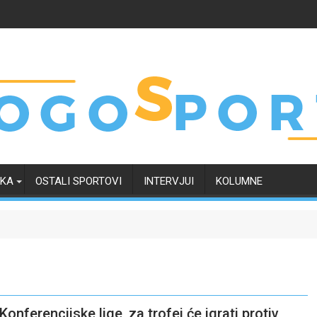
RKA
OSTALI SPORTOVI
INTERVJUI
KOLUMNE
onferencijske lige, za trofej će igrati protiv