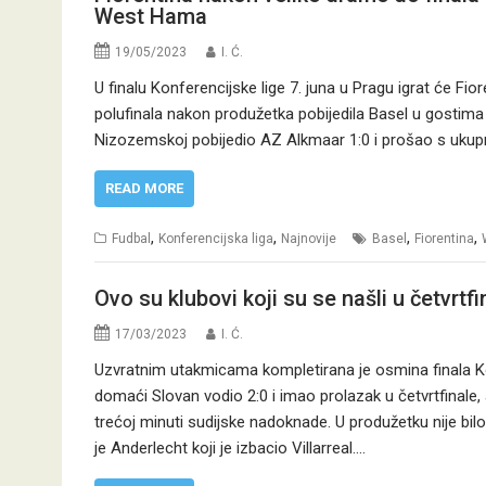
West Hama
19/05/2023
I. Ć.
U finalu Konferencijske lige 7. juna u Pragu igrat će Fi
polufinala nakon produžetka pobijedila Basel u gostima 3
Nizozemskoj pobijedio AZ Alkmaar 1:0 i prošao s ukupn
READ MORE
,
,
,
,
Fudbal
Konferencijska liga
Najnovije
Basel
Fiorentina
Ovo su klubovi koji su se našli u četvrtf
17/03/2023
I. Ć.
Uzvratnim utakmicama kompletirana je osmina finala Konfe
domaći Slovan vodio 2:0 i imao prolazak u četvrtfinale, a
trećoj minuti sudijske nadoknade. U produžetku nije bil
je Anderlecht koji je izbacio Villarreal.…