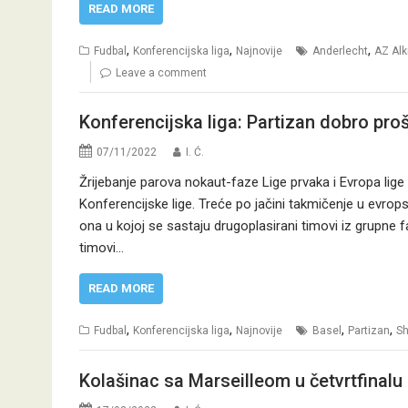
READ MORE
,
,
,
Fudbal
Konferencijska liga
Najnovije
Anderlecht
AZ Al
Leave a comment
Konferencijska liga: Partizan dobro pro
07/11/2022
I. Ć.
Žrijebanje parova nokaut-faze Lige prvaka i Evropa lige
Konferencijske lige. Treće po jačini takmičenje u evro
ona u kojoj se sastaju drugoplasirani timovi iz grupne fa
timovi…
READ MORE
,
,
,
,
Fudbal
Konferencijska liga
Najnovije
Basel
Partizan
Sh
Kolašinac sa Marseilleom u četvrtfinalu