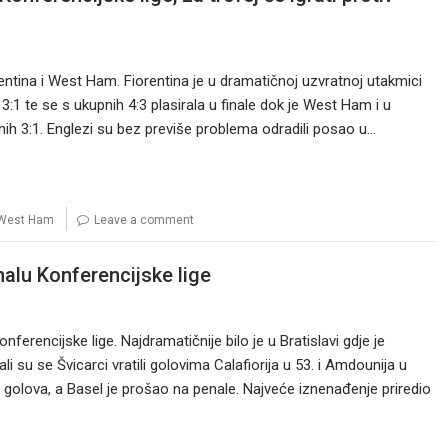
orentina i West Ham. Fiorentina je u dramatičnoj uzvratnoj utakmici
:1 te se s ukupnih 4:3 plasirala u finale dok je West Ham i u
ih 3:1. Englezi su bez previše problema odradili posao u…
West Ham
Leave a comment
inalu Konferencijske lige
rencijske lige. Najdramatičnije bilo je u Bratislavi gdje je
li su se Švicarci vratili golovima Calafiorija u 53. i Amdounija u
o golova, a Basel je prošao na penale. Najveće iznenađenje priredio