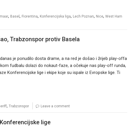
,
,
,
,
,
,
kmaar
Basel
Fiorentina
Konferencijska liga
Lech Poznan
Nice
West Ham
šao, Trabzonspor protiv Basela
 danas je ponudilo dosta drame, a na red je došao i žrijeb play-offa
pskom fudbalu dolazi do nokaut-faze, a očekuje nas play-off runda,
ze Konferencijske lige i ekipe koje su ispale iz Evropske lige. Ti
,
eriff
Trabzonspor
Leave a comment
 Konferencijske lige