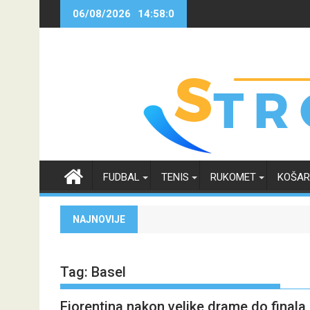
Skip
06/08/2026
14:58:0
to
content
FUDBAL
TENIS
RUKOMET
KOŠA
NAJNOVIJE
Tag:
Basel
Fiorentina nakon velike drame do finala K