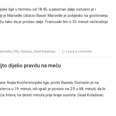
ske lige u terminu od 18:45, a plasman dalje ostvario je i
 je Marseille izbacio Basel. Marseille je pobijedio na gostovanju
ču tako da je prošao dalje. Francuski tim u 35. minuti večerašnje
,
,
,
arseille
PSV
Rennes
Sead Kolašinac
Leave a comment
ljto dijelio pravdu na meču
ne finala Konferencijske lige, protiv Basela. Domaćin je na
a u 19. minuti, isti igrač je povisio na 2:0 u 68. minuti, da bi
a Intera, na deset minuta prije kraja susreta. Sead Kolašinac