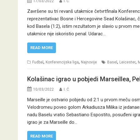
17/03/2022
I. Ć.
Završene su tri revanš utakmice četvrtfinala Konferencij
reprezentativac Bosne i Hercegovine Sead Kolašinac, čiji
kod Basela (1:2), istim rezultatom je slavio u prvom me
utakmice nije iskoristio penal. Udarac…
READ MORE
,
,
,
,
Fudbal
Konferencijska liga
Najnovije
Basel
Leicester
M
Kolašinac igrao u pobjedi Marseillea, Pe
10/03/2022
I. Ć.
Marseille je ostvario pobjedu od 2:1 u prvom meču osmi
Velodromeu poveo golom Arkadiusza Milika iz jedanaesterc
nadu Baselu vratio Sebastiano Espostito, posuđeni igrač
igrao je za Marseille do…
READ MORE