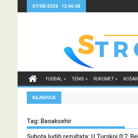
Skip
07/08/2026
12:46:38
to
content
FUDBAL
TENIS
RUKOMET
KOŠA
NAJNOVIJE
Tag:
Basaksehir
Subota ludih rezultata: U Turskoj 0:7, Belg