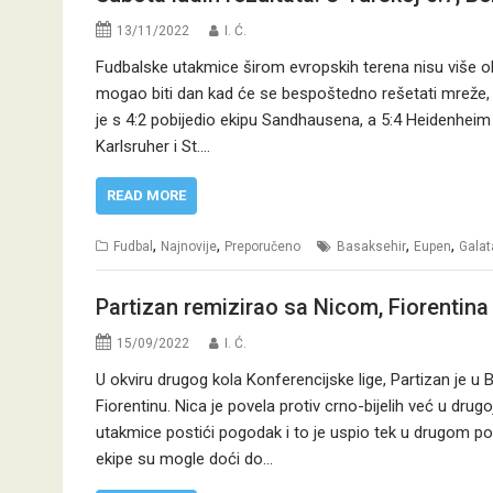
13/11/2022
I. Ć.
Fudbalske utakmice širom evropskih terena nisu više ob
mogao biti dan kad će se bespoštedno rešetati mreže, 
je s 4:2 pobijedio ekipu Sandhausena, a 5:4 Heidenheim 
Karlsruher i St.…
READ MORE
,
,
,
,
Fudbal
Najnovije
Preporučeno
Basaksehir
Eupen
Galat
Partizan remizirao sa Nicom, Fiorentina
15/09/2022
I. Ć.
U okviru drugog kola Konferencijske lige, Partizan je u
Fiorentinu. Nica je povela protiv crno-bijelih već u dr
utakmice postići pogodak i to je uspio tek u drugom po
ekipe su mogle doći do…