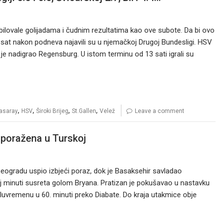
ilovale golijadama i čudnim rezultatima kao ove subote. Da bi ovo
sat nakon podneva najavili su u njemačkoj Drugoj Bundesligi. HSV
je nadigrao Regensburg. U istom terminu od 13 sati igrali su
,
,
,
,
asaray
HSV
Široki Brijeg
St.Gallen
Velež
Leave a comment
 poražena u Turskoj
 Beogradu uspio izbjeći poraz, dok je Basaksehir savladao
ugoj minuti susreta golom Bryana. Pratizan je pokušavao u nastavku
luvremenu u 60. minuti preko Diabate. Do kraja utakmice obje