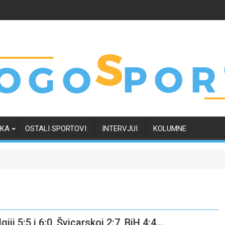
RKA
OSTALI SPORTOVI
INTERVJUI
KOLUMNE
iji 5:5 i 6:0, Švicarskoj 2:7, BiH 4:4…