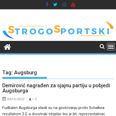
Skip
to
content
Tag:
Augsburg
Demirović nagrađen za sjajnu partiju u pobjedi
Augsburga
04/10/2022
I. Ć.
Fudbaleri Augsburga slavili su na gostovanju protiv Schalkea
rezultatom 3:2, a dvostruki strijelac bio je bh. reprezentativac