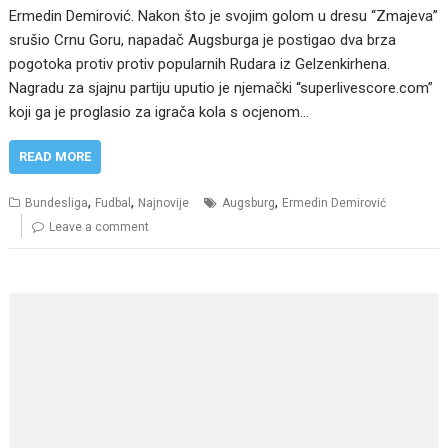
Ermedin Demirović. Nakon što je svojim golom u dresu “Zmajeva”
srušio Crnu Goru, napadač Augsburga je postigao dva brza
pogotoka protiv protiv popularnih Rudara iz Gelzenkirhena.
Nagradu za sjajnu partiju uputio je njemački “superlivescore.com”
koji ga je proglasio za igrača kola s ocjenom…
READ MORE
,
,
,
Bundesliga
Fudbal
Najnovije
Augsburg
Ermedin Demirović
Leave a comment