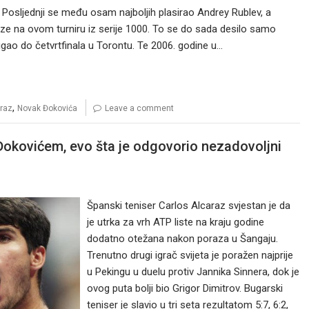
 Posljednji se među osam najboljih plasirao Andrey Rublev, a
 faze na ovom turniru iz serije 1000. To se do sada desilo samo
tigao do četvrtfinala u Torontu. Te 2006. godine u…
,
araz
Novak Đokovića
Leave a comment
 Đokovićem, evo šta je odgovorio nezadovoljni
Španski teniser Carlos Alcaraz svjestan je da
je utrka za vrh ATP liste na kraju godine
dodatno otežana nakon poraza u Šangaju.
Trenutno drugi igrač svijeta je poražen najprije
u Pekingu u duelu protiv Jannika Sinnera, dok je
ovog puta bolji bio Grigor Dimitrov. Bugarski
teniser je slavio u tri seta rezultatom 5:7, 6:2,