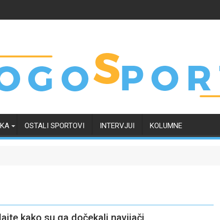
RKA
OSTALI SPORTOVI
INTERVJUI
KOLUMNE
ajte kako su ga dočekali navijači