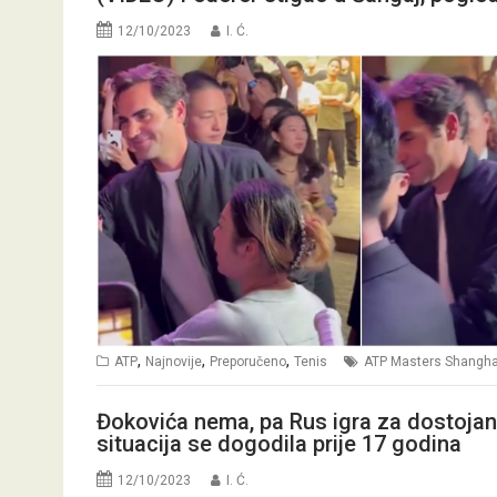
12/10/2023
I. Ć.
,
,
,
ATP
Najnovije
Preporučeno
Tenis
ATP Masters Shangha
Đokovića nema, pa Rus igra za dostojanst
situacija se dogodila prije 17 godina
12/10/2023
I. Ć.