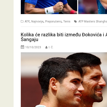
,
,
,
ATP
Najnovije
Preporučeno
Tenis
ATP Masters Shangha
Kolika će razlika biti između Đokovića i
Šangaju
10/10/2023
I. Ć.