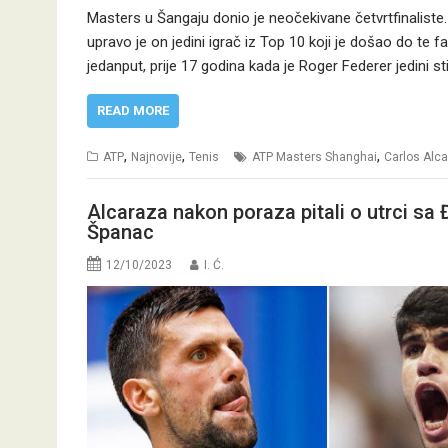
Masters u Šangaju donio je neočekivane četvrtfinaliste.
upravo je on jedini igrač iz Top 10 koji je došao do te
jedanput, prije 17 godina kada je Roger Federer jedini s
READ MORE
,
,
,
ATP
Najnovije
Tenis
ATP Masters Shanghai
Carlos Alc
Alcaraza nakon poraza pitali o utrci sa
Španac
12/10/2023
I. Ć.