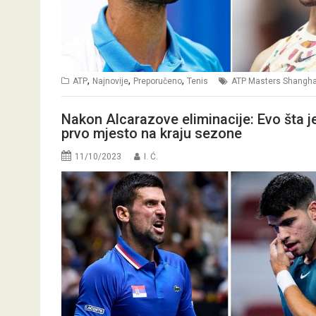
,
,
,
ATP
Najnovije
Preporučeno
Tenis
ATP Masters Shangha
Nakon Alcarazove eliminacije: Evo šta 
prvo mjesto na kraju sezone
11/10/2023
I. Ć.