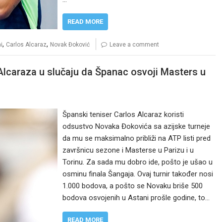
READ MORE
,
,
i
Carlos Alcaraz
Novak Đoković
Leave a comment
 Alcaraza u slučaju da Španac osvoji Masters u
Španski teniser Carlos Alcaraz koristi
odsustvo Novaka Đokovića sa azijske turneje
da mu se maksimalno približi na ATP listi pred
završnicu sezone i Masterse u Parizu i u
Torinu. Za sada mu dobro ide, pošto je ušao u
osminu finala Šangaja. Ovaj turnir također nosi
1.000 bodova, a pošto se Novaku briše 500
bodova osvojenih u Astani prošle godine, to…
READ MORE