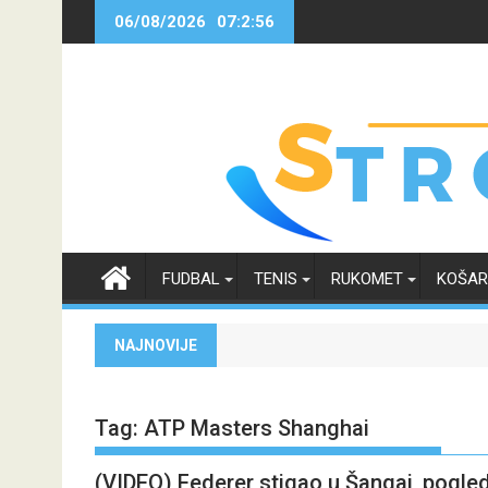
Skip
06/08/2026
07:2:56
to
content
FUDBAL
TENIS
RUKOMET
KOŠA
NAJNOVIJE
Tag:
ATP Masters Shanghai
(VIDEO) Federer stigao u Šangaj, pogled