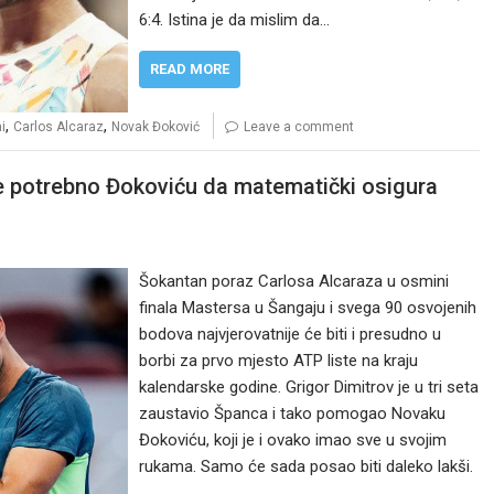
6:4. Istina je da mislim da…
READ MORE
,
,
i
Carlos Alcaraz
Novak Đoković
Leave a comment
je potrebno Đokoviću da matematički osigura
Šokantan poraz Carlosa Alcaraza u osmini
finala Mastersa u Šangaju i svega 90 osvojenih
bodova najvjerovatnije će biti i presudno u
borbi za prvo mjesto ATP liste na kraju
kalendarske godine. Grigor Dimitrov je u tri seta
zaustavio Španca i tako pomogao Novaku
Đokoviću, koji je i ovako imao sve u svojim
rukama. Samo će sada posao biti daleko lakši.
…