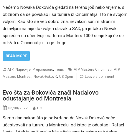
Nećemo Novaka Đokovića gledati na terenu još neko vrijeme, s
obzirom da se povukao i sa turnira iz Cincinnatija. I to ne svojom
voljom. Kao što se već dobro zna, nevakcinisanim stranim
državljanima nije dozvoljen ulazak u SAD, pa je tako i Novak
spriječen da učestvuje na turniru Masters 1000 serije koji će se
održati u Cincinnatiju. To je drugo…
READ MORE
,
,
,
,
ATP
Najnovije
Preporučeno
Tenis
ATP Masters Cincinnati
ATP
,
,
Masters Montreal
Novak Đoković
US Open
Leave a comment
Evo šta za Đokovića znači Nadalovo
odustajanje od Montreala
06/08/2022
I. Ć.
Samo dan nakon što je potvrđeno da Novak Đoković neće
učestvovati na turniru u Montrealu, od istog je odustao i Rafael