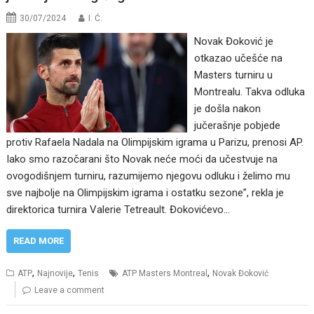
30/07/2024
I. Ć.
Novak Đoković je
otkazao učešće na
Masters turniru u
Montrealu. Takva odluka
je došla nakon
jučerašnje pobjede
protiv Rafaela Nadala na Olimpijskim igrama u Parizu, prenosi AP.
Iako smo razočarani što Novak neće moći da učestvuje na
ovogodišnjem turniru, razumijemo njegovu odluku i želimo mu
sve najbolje na Olimpijskim igrama i ostatku sezone”, rekla je
direktorica turnira Valerie Tetreault. Đokovićevo…
READ MORE
,
,
,
ATP
Najnovije
Tenis
ATP Masters Montreal
Novak Đoković
Leave a comment