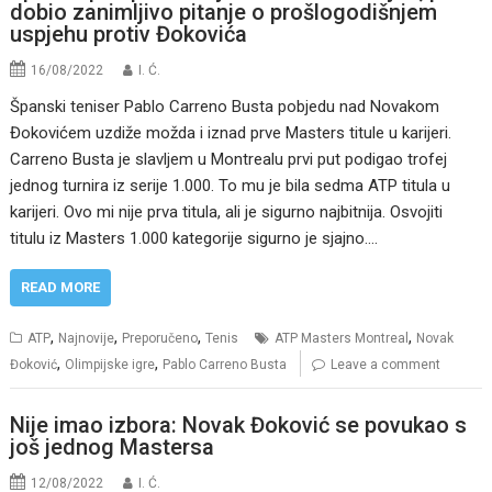
dobio zanimljivo pitanje o prošlogodišnjem
uspjehu protiv Đokovića
16/08/2022
I. Ć.
Španski teniser Pablo Carreno Busta pobjedu nad Novakom
Đokovićem uzdiže možda i iznad prve Masters titule u karijeri.
Carreno Busta je slavljem u Montrealu prvi put podigao trofej
jednog turnira iz serije 1.000. To mu je bila sedma ATP titula u
karijeri. Ovo mi nije prva titula, ali je sigurno najbitnija. Osvojiti
titulu iz Masters 1.000 kategorije sigurno je sjajno.…
READ MORE
,
,
,
,
ATP
Najnovije
Preporučeno
Tenis
ATP Masters Montreal
Novak
,
,
Đoković
Olimpijske igre
Pablo Carreno Busta
Leave a comment
Nije imao izbora: Novak Đoković se povukao s
još jednog Mastersa
12/08/2022
I. Ć.