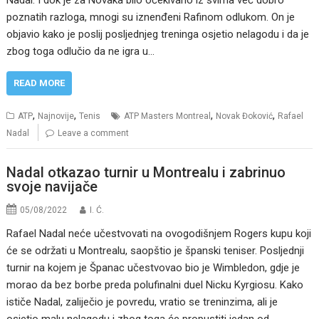
Nadal. I dok je za Novaka bilo očekivano iz svima već dobro
poznatih razloga, mnogi su iznenđeni Rafinom odlukom. On je
objavio kako je poslij posljednjeg treninga osjetio nelagodu i da je
zbog toga odlučio da ne igra u…
READ MORE
,
,
,
,
ATP
Najnovije
Tenis
ATP Masters Montreal
Novak Đoković
Rafael
Nadal
Leave a comment
Nadal otkazao turnir u Montrealu i zabrinuo
svoje navijače
05/08/2022
I. Ć.
Rafael Nadal neće učestvovati na ovogodišnjem Rogers kupu koji
će se održati u Montrealu, saopštio je španski teniser. Posljednji
turnir na kojem je Španac učestvovao bio je Wimbledon, gdje je
morao da bez borbe preda polufinalni duel Nicku Kyrgiosu. Kako
ističe Nadal, zaliječio je povredu, vratio se treninzima, ali je
osjetio malu nelagodu i zbog toga će propustiti jedan od…