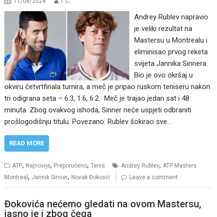
11/08/2024
I. Ć.
Andrey Rublev napravio
je veliki rezultat na
Mastersu u Montrealu i
eliminisao prvog reketa
svijeta Jannika Sinnera.
Bio je ovo okršaj u
okviru četvrtfinala turnira, a meč je pripao ruskom teniseru nakon
tri odigrana seta – 6:3, 1:6, 6:2. Meč je trajao jedan sat i 48
minuta. Zbog ovakvog ishoda, Sinner neće uspjeti odbraniti
prošlogodišnju titulu. Povezano: Rublev šokirao sve…
READ MORE
,
,
,
,
ATP
Najnovije
Preporučeno
Tenis
Andrey Rublev
ATP Masters
,
,
Montreal
Jannik Sinner
Novak Đoković
Leave a comment
Đokovića nećemo gledati na ovom Mastersu,
jasno je i zbog čega