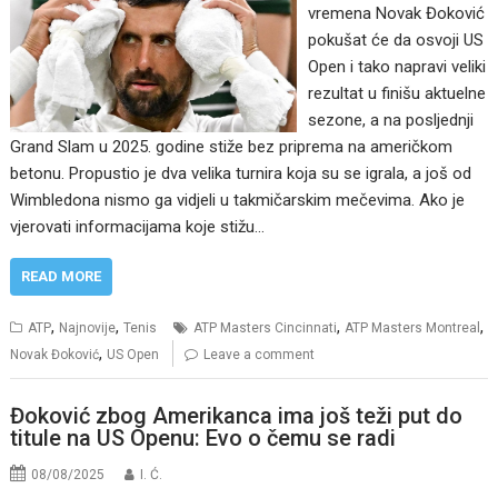
vremena Novak Đoković
pokušat će da osvoji US
Open i tako napravi veliki
rezultat u finišu aktuelne
sezone, a na posljednji
Grand Slam u 2025. godine stiže bez priprema na američkom
betonu. Propustio je dva velika turnira koja su se igrala, a još od
Wimbledona nismo ga vidjeli u takmičarskim mečevima. Ako je
vjerovati informacijama koje stižu…
READ MORE
,
,
,
,
ATP
Najnovije
Tenis
ATP Masters Cincinnati
ATP Masters Montreal
,
Novak Đoković
US Open
Leave a comment
Đoković zbog Amerikanca ima još teži put do
titule na US Openu: Evo o čemu se radi
08/08/2025
I. Ć.