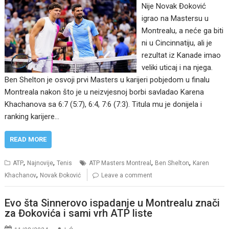
Nije Novak Đoković
igrao na Mastersu u
Montrealu, a neće ga biti
ni u Cincinnatiju, ali je
rezultat iz Kanade imao
veliki uticaj i na njega.
Ben Shelton je osvoji prvi Masters u karijeri pobjedom u finalu
Montreala nakon što je u neizvjesnoj borbi savladao Karena
Khachanova sa 6:7 (5:7), 6:4, 7:6 (7:3). Titula mu je donijela i
ranking karijere…
READ MORE
,
,
,
,
ATP
Najnovije
Tenis
ATP Masters Montreal
Ben Shelton
Karen
,
Khachanov
Novak Đoković
Leave a comment
Evo šta Sinnerovo ispadanje u Montrealu znači
za Đokovića i sami vrh ATP liste