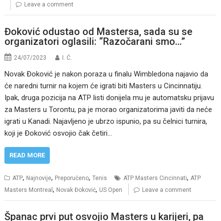
Leave a comment
Đoković odustao od Mastersa, sada su se
organizatori oglasili: “Razočarani smo…”
24/07/2023
I. Ć.
Novak Đoković je nakon poraza u finalu Wimbledona najavio da
će naredni turnir na kojem će igrati biti Masters u Cincinnatiju.
Ipak, druga pozicija na ATP listi donijela mu je automatsku prijavu
za Masters u Torontu, pa je morao organizatorima javiti da neće
igrati u Kanadi. Najavljeno je ubrzo ispunio, pa su čelnici turnira,
koji je Đoković osvojio čak četiri…
READ MORE
,
,
,
,
ATP
Najnovije
Preporučeno
Tenis
ATP Masters Cincinnati
ATP
,
,
Masters Montreal
Novak Đoković
US Open
Leave a comment
Španac prvi put osvojio Masters u karijeri, pa