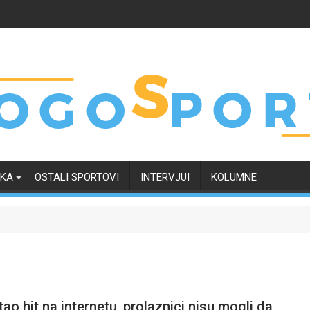
RKA
OSTALI SPORTOVI
INTERVJUI
KOLUMNE
o hit na internetu, prolaznici nisu mogli da