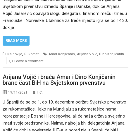
Svjetskom prvenstvu između Španije i Danske, dok će Arijana
Vojić Jašarević obavljati ulogu delegata u finalnom meču između
Francuske i Norveške. Utakmica za treće mjesto igra se od 14.30,
dok je…
READ MORE
,
,
,
Najnovije
Rukomet
Amar Konjičanin
Arijana Vojić
Dino Konjičanin
Leave a comment
Arijana Vojić i braća Amar i Dino Konjičanin
brane čast BiH na Svjetskom prvenstvu
19/11/2021
I. Ć.
U Španiji će se od 1. do 19. decembra održati Svjetsko prvenstvo
za rukometašice. Iako na Mundijalu za rukometašice nema
reprezentacije Bosne i Hercegovine, ali će naša država svejedno
imati svoje predstavnike. Naime, najbolja bh. delegatkinja Arijana
Vojić će dobila povjerenje IHF-a, a pored nje u Španiji će biti i