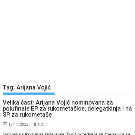
Tag:
Arijana Vojić
Velika čast: Arijana Vojić nominovana za
polufinale EP za rukometašice, delegatkinja i na
SP za rukometaše
18/11/2022
I. Ć.
Evropska rukometna federacija (EHF) odredila je službena lica za