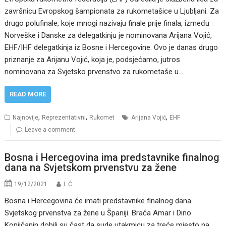
završnicu Evropskog šampionata za rukometašice u Ljubljani. Za
drugo polufinale, koje mnogi nazivaju finale prije finala, između
Norveške i Danske za delegatkinju je nominovana Arijana Vojić,
EHF/IHF delegatkinja iz Bosne i Hercegovine. Ovo je danas drugo
priznanje za Arijanu Vojić, koja je, podsjećamo, jutros
nominovana za Svjetsko prvenstvo za rukometaše u…
READ MORE
,
,
,
Najnovije
Reprezentativni
Rukomet
Arijana Vojić
EHF
Leave a comment
Bosna i Hercegovina ima predstavnike finalnog
dana na Svjetskom prvenstvu za žene
19/12/2021
I. Ć.
Bosna i Hercegovina će imati predstavnike finalnog dana
Svjetskog prvenstva za žene u Španiji. Braća Amar i Dino
Konjičanin dobili su čast da sude utakmicu za treće mjesto na