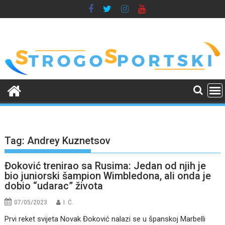
Skip
to
content
Tag:
Andrey Kuznetsov
Đoković trenirao sa Rusima: Jedan od njih je
bio juniorski šampion Wimbledona, ali onda je
dobio “udarac” života
07/05/2023
I. Ć.
Prvi reket svijeta Novak Đoković nalazi se u španskoj Marbelli