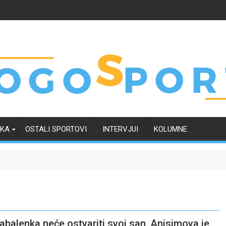
RKA
OSTALI SPORTOVI
INTERVJUI
KOLUMNE
balenka neće ostvariti svoj san, Anisimova je