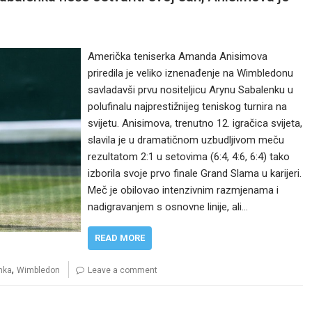
Američka teniserka Amanda Anisimova
priredila je veliko iznenađenje na Wimbledonu
savladavši prvu nositeljicu Arynu Sabalenku u
polufinalu najprestižnijeg teniskog turnira na
svijetu. Anisimova, trenutno 12. igračica svijeta,
slavila je u dramatičnom uzbudljivom meču
rezultatom 2:1 u setovima (6:4, 4:6, 6:4) tako
izborila svoje prvo finale Grand Slama u karijeri.
Meč je obilovao intenzivnim razmjenama i
nadigravanjem s osnovne linije, ali…
READ MORE
,
nka
Wimbledon
Leave a comment