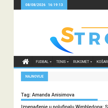
Skip
08/08/2026
16:19:13
to
content
FUDBAL
TENIS
RUKOMET
KOŠA
NAJNOVIJE
Tag:
Amanda Anisimova
Iznenađenje u polufinalu Wimbledona: Sa