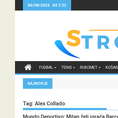
Skip
06/08/2026
04:7:22
to
content
FUDBAL
TENIS
RUKOMET
KOŠA
NAJNOVIJE
Tag:
Alex Collado
Mundo Deportivo: Milan želi igrača Barce