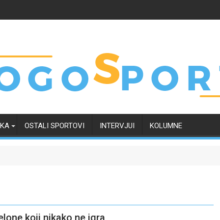
RKA
OSTALI SPORTOVI
INTERVJUI
KOLUMNE
lone koji nikako ne igra