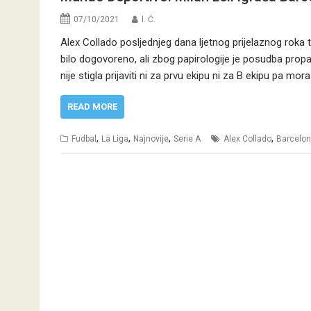
07/10/2021
I. Ć.
Alex Collado posljednjeg dana ljetnog prijelaznog roka t
bilo dogovoreno, ali zbog papirologije je posudba propa
nije stigla prijaviti ni za prvu ekipu ni za B ekipu pa mor
READ MORE
,
,
,
,
Fudbal
La Liga
Najnovije
Serie A
Alex Collado
Barcelo