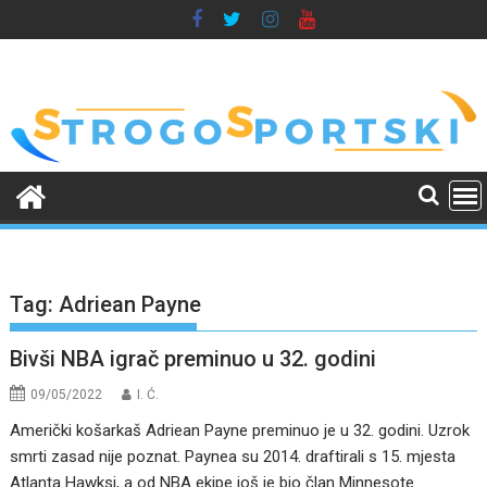
Skip
to
content
Tag:
Adriean Payne
Bivši NBA igrač preminuo u 32. godini
09/05/2022
I. Ć.
Američki košarkaš Adriean Payne preminuo je u 32. godini. Uzrok
smrti zasad nije poznat. Paynea su 2014. draftirali s 15. mjesta
Atlanta Hawksi, a od NBA ekipe još je bio član Minnesote