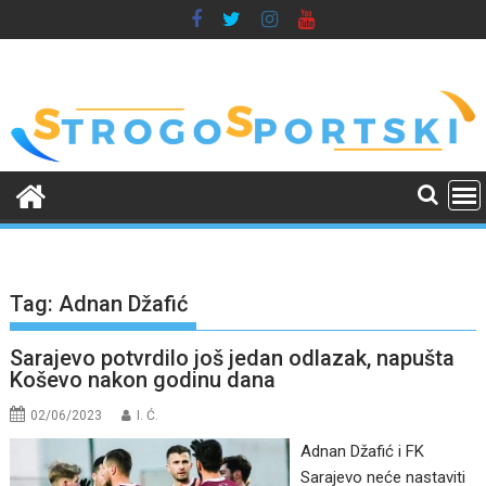
Skip
to
content
Tag:
Adnan Džafić
Sarajevo potvrdilo još jedan odlazak, napušta
Koševo nakon godinu dana
02/06/2023
I. Ć.
Adnan Džafić i FK
Sarajevo neće nastaviti