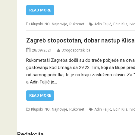
READ MORE
,
,
,
,
Klupski INO
Najnovije
Rukomet
Adin Faljić
Edin Klis
Ivi
Zagreb stopostotan, dobar nastup Klisa i
28/09/2021
Strogosportski.ba
Rukometaši Zagreba došli su do treće pobjede na otvaran
gostovanju kod Umaga sa 29:22. Tim, koji sa klupe predv
od samog početka, te je na kraju zasluženo slavio. Za “Pli
a Adin Faljić je…
READ MORE
,
,
,
,
Klupski INO
Najnovije
Rukomet
Adin Faljić
Edin Klis
Ivi
Redakcija