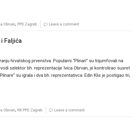
,
ca Obrvan
PPD Zagreb
Leave a comment
 Faljića
ju hrvatskog prvenstva. Popularni “Plinari” su trijumfovali na
odi selektor bh. reprezentacije Ivica Obrvan, je kontrolirao susret
nare” su igrala i dva bh. reprezentativca. Edin Klis je postigao tri,
,
ca Obrvan
RK PPD Zagreb
Leave a comment