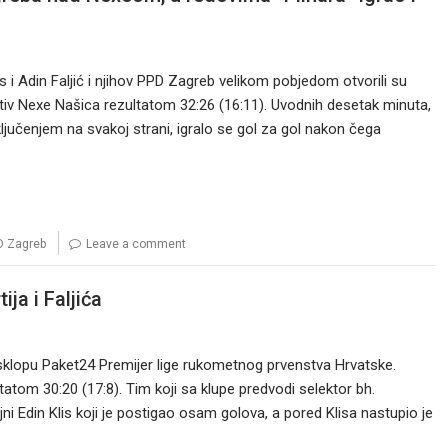
 i Adin Faljić i njihov PPD Zagreb velikom pobjedom otvorili su
tiv Nexe Našica rezultatom 32:26 (16:11). Uvodnih desetak minuta,
ljučenjem na svakoj strani, igralo se gol za gol nakon čega
D Zagreb
Leave a comment
ja i Faljića
sklopu Paket24 Premijer lige rukometnog prvenstva Hrvatske.
zultatom 30:20 (17:8). Tim koji sa klupe predvodi selektor bh.
ni Edin Klis koji je postigao osam golova, a pored Klisa nastupio je