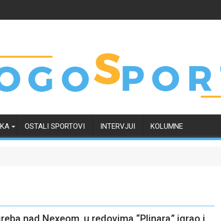
RKA
OSTALI SPORTOVI
INTERVJUI
KOLUMNE
agreba nad Nexeom, u redovima “Plinara” igrao i