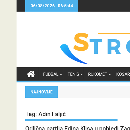
Skip
06/08/2026
06:5:44
to
content
FUDBAL
TENIS
RUKOMET
KOŠA
NAJNOVIJE
Tag:
Adin Faljić
Odlična partija Edina Klisa u pobjedi Z