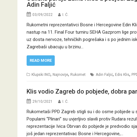
Adin Faljić
03/09/2022
I. Ć.
Rukometni reprezentativci Bosne i Hercegovine Edin Klis
nastup na 11. Final Four turniru SEHA Gazprom lige pro
uz dosta nervoze, tehničkih pogrešaka i s po jednim isk
Zagrebaši ubacuju u brzinu…
READ MORE
,
,
,
,
Klupski INO
Najnovije
Rukomet
Adin Faljić
Edis Klis
PP
Klis vodio Zagreb do pobjede, dobra parti
29/10/2021
I. Ć.
Rukometaši PPD Zagreb stigli su i do osme pobjede u 
Popularni “Plinari” su uvjerljivo slavili protiv Rudara re
reprezentacije Ivica Obrvan do pobjede je predvodio sjaj
još jedan reprezentativac Bosne i Hercegovine,…