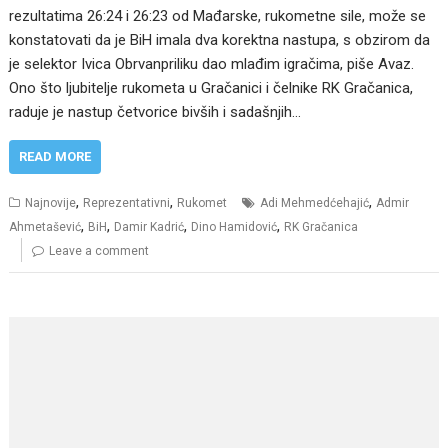
rezultatima 26:24 i 26:23 od Mađarske, rukometne sile, može se
konstatovati da je BiH imala dva korektna nastupa, s obzirom da
je selektor Ivica Obrvanpriliku dao mlađim igračima, piše Avaz.
Ono što ljubitelje rukometa u Gračanici i čelnike RK Gračanica,
raduje je nastup četvorice bivših i sadašnjih…
READ MORE
,
,
,
Najnovije
Reprezentativni
Rukomet
Adi Mehmedćehajić
Admir
,
,
,
,
Ahmetašević
BiH
Damir Kadrić
Dino Hamidović
RK Gračanica
Leave a comment