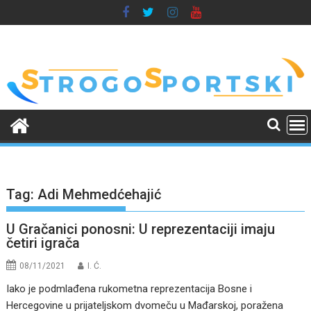
Skip
to
content
Tag:
Adi Mehmedćehajić
U Gračanici ponosni: U reprezentaciji imaju
četiri igrača
08/11/2021
I. Ć.
Iako je podmlađena rukometna reprezentacija Bosne i
Hercegovine u prijateljskom dvomeču u Mađarskoj, poražena