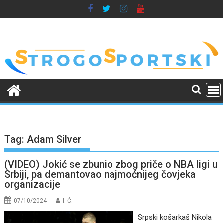
Skip
to
content
Tag:
Adam Silver
(VIDEO) Jokić se zbunio zbog priče o NBA ligi u
Srbiji, pa demantovao najmoćnijeg čovjeka
organizacije
07/10/2024
I. Ć.
Srpski košarkaš Nikola