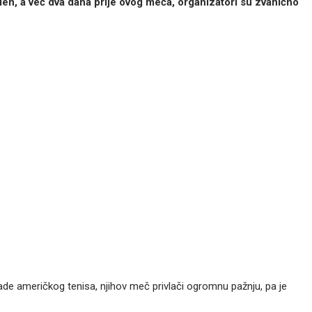
Tien, a već dva dana prije ovog meča, organizatori su zvanično
de američkog tenisa, njihov meč privlači ogromnu pažnju, pa je