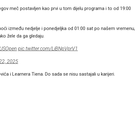
egov meč postavljen kao prvi u tom dijelu programa i to od 19:00
oći između nedjelje i ponedjeljka od 01:00 sat po našem vremenu,
ako žele da ga gledaju.
USOpen
pic.twitter.com/LiBNpVprV1
22, 2025
a i Learnera Tiena. Do sada se nisu sastajali u karijeri.