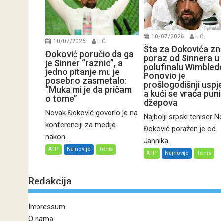
10/07/2026
I. Ć.
10/07/2026
I. Ć.
Šta za Đokovića zn
Đoković poručio da ga
poraz od Sinnera u
je Sinner “raznio”, a
polufinalu Wimbled
jedno pitanje mu je
Ponovio je
posebno zasmetalo:
prošlogodišnji uspj
“Muka mi je da pričam
a kući se vraća pun
o tome”
džepova
Novak Đoković govorio je na
Najbolji srpski teniser 
konferenciji za medije
Đoković poražen je od
nakon...
Jannika...
ATP
Najnovije
Tenis
ATP
Najnovije
Tenis
Redakcija
Impressum
O nama