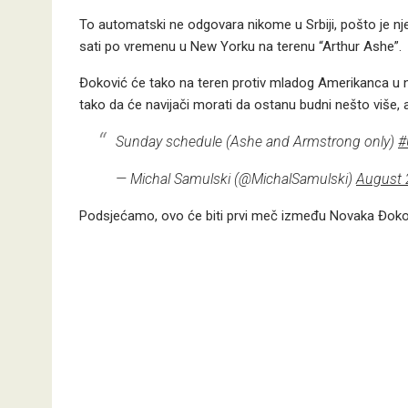
To automatski ne odgovara nikome u Srbiji, pošto je nj
sati po vremenu u New Yorku na terenu “Arthur Ashe”.
Đoković će tako na teren protiv mladog Amerikanca u n
tako da će navijači morati da ostanu budni nešto više, 
Sunday schedule (Ashe and Armstrong only)
#
— Michal Samulski (@MichalSamulski)
August 
Podsjećamo, ovo će biti prvi meč između Novaka Đoković