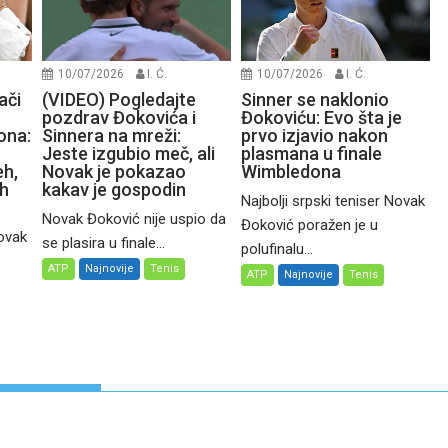
10/07/2026
I. Ć.
10/07/2026
I. Ć.
ači
(VIDEO) Pogledajte
Sinner se naklonio
pozdrav Đokovića i
Đokoviću: Evo šta je
ona:
Sinnera na mreži:
prvo izjavio nakon
Jeste izgubio meč, ali
plasmana u finale
eh,
Novak je pokazao
Wimbledona
ih
kakav je gospodin
Najbolji srpski teniser Novak
Novak Đoković nije uspio da
Đoković poražen je u
Novak
se plasira u finale...
polufinalu...
ATP
Najnovije
Tenis
ATP
Najnovije
Tenis