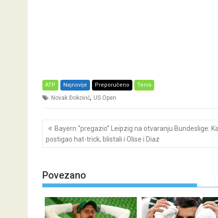
ATP
Najnovije
Preporučeno
Tenis
,
Novak Đoković
US Open
Post
Bayern “pregazio” Leipzig na otvaranju Bundeslige: K
navigation
postigao hat-trick, blistali i Olise i Diaz
Povezano