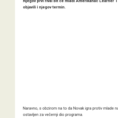
Njegov pr
vi rival bit će mladi Amerikanac Learner 
objavili i njegov termin.
Naravno, s obzirom na to da Novak igra protiv mlade na
ostavljen za večernji dio programa.