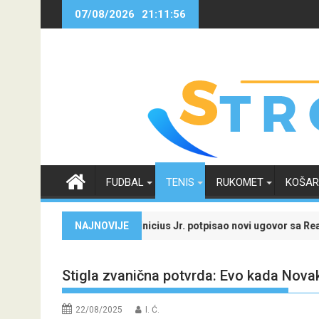
Skip
07/08/2026
21:11:56
to
content
FUDBAL
TENIS
RUKOMET
KOŠA
 i iskoristi jedinstvenu ponudu
NAJNOVIJE
Vinicius Jr. potpisao novi ugovor sa Real Madridom
Stigla zvanična potvrda: Evo kada Nova
22/08/2025
I. Ć.