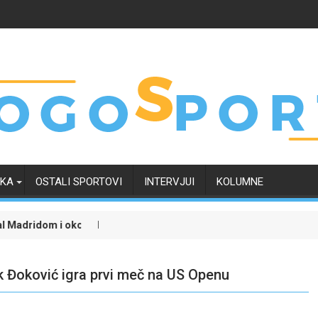
RKA
OSTALI SPORTOVI
INTERVJUI
KOLUMNE
 i okončao neizvijesnost oko svoje budućnosti
Evropski četvrtak zanimljiviji uz Meridian: Isprati borbu za
k Đoković igra prvi meč na US Openu