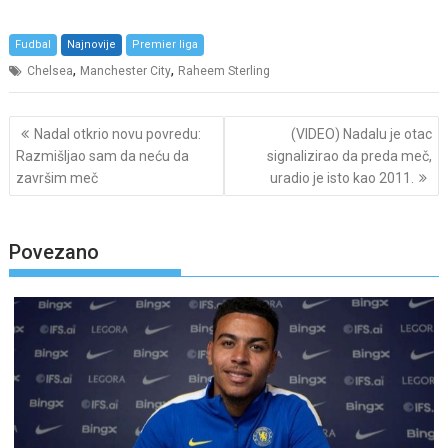
Fudbal
Najnovije
Premier liga
,
,
Chelsea
Manchester City
Raheem Sterling
Post
Nadal otkrio novu povredu:
(VIDEO) Nadalu je otac
navigation
Razmišljao sam da neću da
signalizirao da preda meč,
završim meč
uradio je isto kao 2011.
Povezano