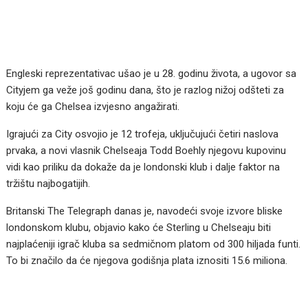
Engleski reprezentativac ušao je u 28. godinu života, a ugovor sa
Cityjem ga veže još godinu dana, što je razlog nižoj odšteti za
koju će ga Chelsea izvjesno angažirati.
Igrajući za City osvojio je 12 trofeja, uključujući četiri naslova
prvaka, a novi vlasnik Chelseaja Todd Boehly njegovu kupovinu
vidi kao priliku da dokaže da je londonski klub i dalje faktor na
tržištu najbogatijih.
Britanski The Telegraph danas je, navodeći svoje izvore bliske
londonskom klubu, objavio kako će Sterling u Chelseaju biti
najplaćeniji igrač kluba sa sedmičnom platom od 300 hiljada funti.
To bi značilo da će njegova godišnja plata iznositi 15.6 miliona.