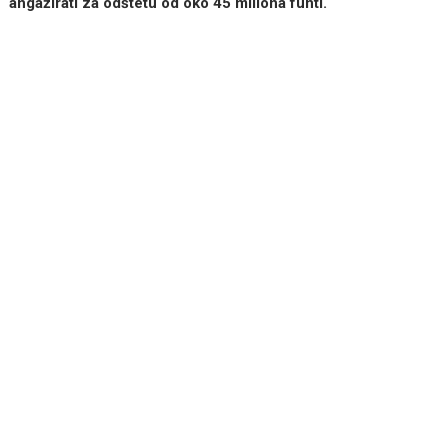
angažirati za odštetu od oko 45 miliona funti.