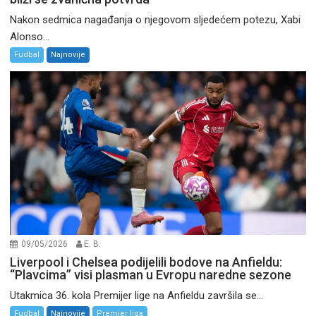
Nakon sedmica nagađanja o njegovom sljedećem potezu, Xabi
Alonso...
Fudbal
Najnovije
09/05/2026
E. B.
Liverpool i Chelsea podijelili bodove na Anfieldu:
“Plavcima” visi plasman u Evropu naredne sezone
Utakmica 36. kola Premijer lige na Anfieldu završila se...
Fudbal
Najnovije
Premier liga