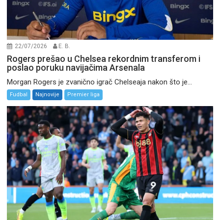
22/07/2026
E. B.
Rogers prešao u Chelsea rekordnim transferom i
poslao poruku navijačima Arsenala
Morgan Rogers je zvanično igrač Chelseaja nakon što je...
Fudbal
Najnovije
Premier liga