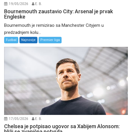
19/05/2026
E. B.
Bournemouth zaustavio City: Arsenal je prvak
Engleske
Bournemouth je remizirao sa Manchester Cityjem u
predzadnjem kolu...
Fudbal
Najnovije
Premier liga
17/05/2026
E. B.
Chelsea je potpisao ugovor sa Xabijem Alonsom:
bliži se zvanična potvrda