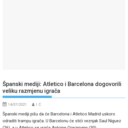
Španski mediji: Atletico i Barcelona dogovorili
veliku razmjenu igrača
14/07/2021
I. Ć.
Španski mediji pišu da će Barcelona i Atletico Madrid uskoro
odraditi trampu igrača. U Barcelonu će stići veznjak Saul Niguez
(26), a u Atletico se vraća Antoine Griezmann (30).