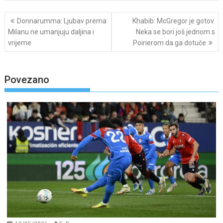
Post
Donnarumma: Ljubav prema
Khabib: McGregor je gotov.
navigation
Milanu ne umanjuju daljina i
Neka se bori još jednom s
vrijeme
Poirierom da ga dotuče
Povezano