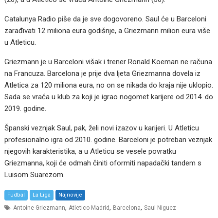
Catalunya Radio piše da je sve dogovoreno. Saul će u Barceloni
zarađivati 12 miliona eura godišnje, a Griezmann milion eura više
u Atleticu.
Griezmann je u Barceloni višak i trener Ronald Koeman ne računa
na Francuza. Barcelona je prije dva ljeta Griezmanna dovela iz
Atletica za 120 miliona eura, no on se nikada do kraja nije uklopio.
Sada se vraća u klub za koji je igrao nogomet karijere od 2014. do
2019. godine.
Španski veznjak Saul, pak, želi novi izazov u karijeri. U Atleticu
profesionalno igra od 2010. godine. Barceloni je potreban veznjak
njegovih karakteristika, a u Atleticu se vesele povratku
Griezmanna, koji će odmah činiti oformiti napadački tandem s
Luisom Suarezom.
Fudbal
La Liga
Najnovije
,
,
,
Antoine Griezmann
Atletico Madrid
Barcelona
Saul Niguez