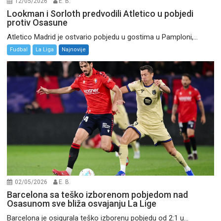
12/05/2026
E. B.
Lookman i Sorloth predvodili Atletico u pobjedi
protiv Osasune
Atletico Madrid je ostvario pobjedu u gostima u Pamploni,...
Fudbal
La Liga
Najnovije
02/05/2026
E. B.
Barcelona sa teško izborenom pobjedom nad
Osasunom sve bliža osvajanju La Lige
Barcelona je osigurala teško izborenu pobjedu od 2:1 u...