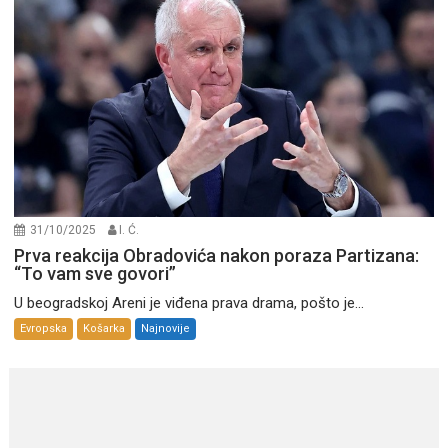
31/10/2025
I. Ć.
Prva reakcija Obradovića nakon poraza Partizana:
“To vam sve govori”
U beogradskoj Areni je viđena prava drama, pošto je...
Evropska
Košarka
Najnovije