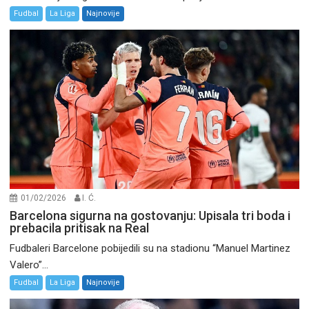
Fudbal
La Liga
Najnovije
01/02/2026
I. Ć.
Barcelona sigurna na gostovanju: Upisala tri boda i
prebacila pritisak na Real
Fudbaleri Barcelone pobijedili su na stadionu “Manuel Martinez
Valero”...
Fudbal
La Liga
Najnovije