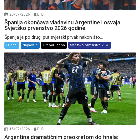
20/07/2026
E. B.
Španija okončava vladavinu Argentine i osvaja
Svjetsko prvenstvo 2026 godine
Španija je po drugi put svjetski prvak nakon što...
Fudbal
Najnovije
Preporučeno
Svjetsko prvenstvo 2026
15/07/2026
E. B.
Argentina dramatičnim preokretom do finala: