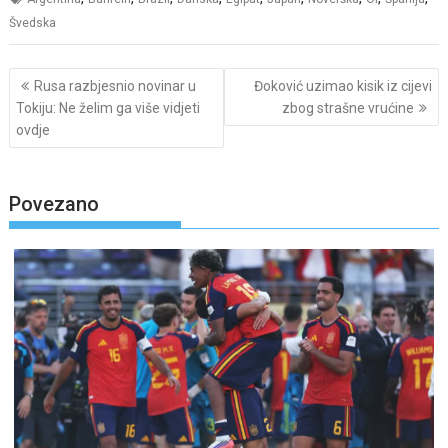
Švedska
Post
Rusa razbjesnio novinar u
Đoković uzimao kisik iz cijevi
navigation
Tokiju: Ne želim ga više vidjeti
zbog strašne vrućine
ovdje
Povezano