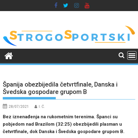
Skip
to
content
Španija obezbijedila četvrtfinale, Danska i
Švedska gospodare grupom B
28/07/2021
I. Ć.
Bez iznenađenja na rukometnim terenima. Španci su
pobjedom nad Brazilom (32:25) obezbijedili plasman u
četvrtfinale, dok Danska i Švedska gospodare grupom B.