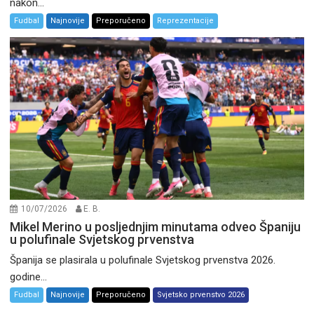
nakon...
Fudbal
Najnovije
Preporučeno
Reprezentacije
10/07/2026
E. B.
Mikel Merino u posljednjim minutama odveo Španiju
u polufinale Svjetskog prvenstva
Španija se plasirala u polufinale Svjetskog prvenstva 2026.
godine...
Fudbal
Najnovije
Preporučeno
Svjetsko prvenstvo 2026