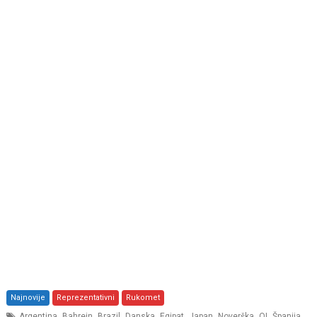
Najnovije
Reprezentativni
Rukomet
,
,
,
,
,
,
,
,
,
Argentina
Bahrein
Brazil
Danska
Egipat
Japan
Noverška
OI
Španija