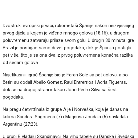
Dvostruki evropski prvaci, rukometaši Španije nakon neizvjesnijeg
prvog dijela u kojem je viđeno mnogo golova (18:16), u drugom
poluvremenu zatvaraju prilaze svom golu. U drugih 30 minuta igre
Brazil je postigao samo devet pogodaka, dok je Španija postigla
pet više, što je sa ona dva iz prvog poluvremena konačna razlika
od sedam golova.
Najefikasniji igrač Španije bio je Feran Sole sa pet golova, a po
četiri su dodali Abello Gomez, Raul Entrerrios i Adria Figueras,
dok se na drugoj strani istakao Joao Pedro Silva sa šest
pogodaka.
Na pragu četvrtfinala iz grupe A je i Norveška, koja je danas na
krilima Sandera Sagosena (7) i Magnusa Jondala (6) savladala
Argentinu (27:23).
U grupi B vladaju Skandinavci. Na vrhu tabele su Danska i Švedska