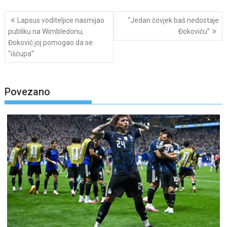
Post
Lapsus voditeljice nasmijao
“Jedan čovjek baš nedostaje
navigation
publiku na Wimbledonu,
Đokoviću”
Đoković joj pomogao da se
“iščupa”
Povezano