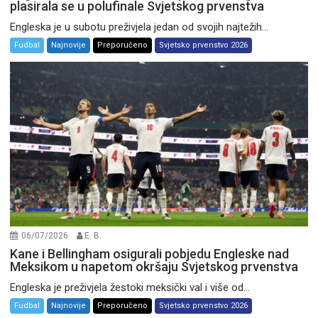
plasirala se u polufinale Svjetskog prvenstva
Engleska je u subotu preživjela jedan od svojih najtežih...
Fudbal
Najnovije
Preporučeno
Svjetsko prvenstvo 2026
06/07/2026
E. B.
Kane i Bellingham osigurali pobjedu Engleske nad
Meksikom u napetom okršaju Svjetskog prvenstva
Engleska je preživjela žestoki meksički val i više od...
Fudbal
Najnovije
Preporučeno
Svjetsko prvenstvo 2026