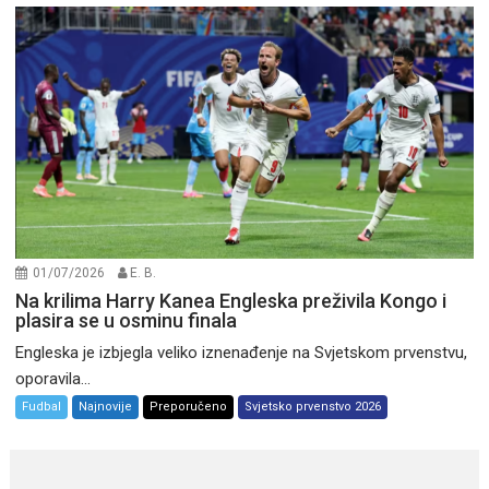
01/07/2026
E. B.
Na krilima Harry Kanea Engleska preživila Kongo i
plasira se u osminu finala
Engleska je izbjegla veliko iznenađenje na Svjetskom prvenstvu,
oporavila...
Fudbal
Najnovije
Preporučeno
Svjetsko prvenstvo 2026