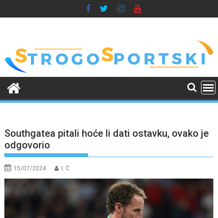
Skip
to
content
Southgatea pitali hoće li dati ostavku, ovako je
odgovorio
15/07/2024
I. Ć.