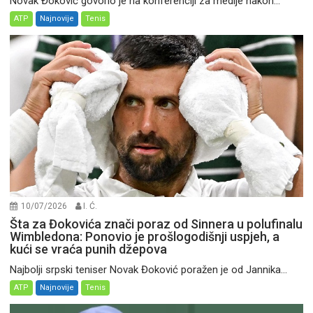
Novak Đoković govorio je na konferenciji za medije nakon...
ATP
Najnovije
Tenis
10/07/2026
I. Ć.
Šta za Đokovića znači poraz od Sinnera u polufinalu
Wimbledona: Ponovio je prošlogodišnji uspjeh, a
kući se vraća punih džepova
Najbolji srpski teniser Novak Đoković poražen je od Jannika...
ATP
Najnovije
Tenis