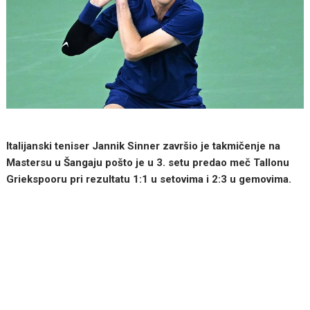
Italijanski teniser Jannik Sinner završio je takmičenje na
Mastersu u Šangaju pošto je u 3. setu predao meč Tallonu
Griekspooru pri rezultatu 1:1 u setovima i 2:3 u gemovima.