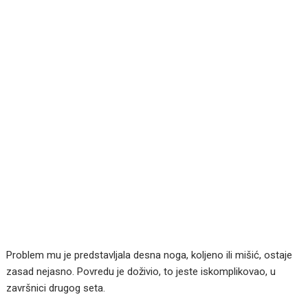
Problem mu je predstavljala desna noga, koljeno ili mišić, ostaje
zasad nejasno. Povredu je doživio, to jeste iskomplikovao, u
završnici drugog seta.