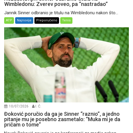
Wimbledonu: Zverev poveo, pa “nastradao”
Jannik Sinner odbranio je titulu na Wimbledonu nakon što...
ATP
Najnovije
Preporučeno
Tenis
10/07/2026
I. Ć.
Đoković poručio da ga je Sinner “raznio”, a jedno
pitanje mu je posebno zasmetalo: “Muka mi je da
pričam o tome”