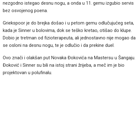
nezgodno istegao desnu nogu, a onda u 11. gemu izgubio servis
bez osvojenog poena.
Griekspoor je do brejka došao i u petom gemu odlučujućeg seta,
kada je Sinner u bolovima, dok se teško kretao, otišao do klupe.
Dobio je tretman od fizioterapeuta, ali jednostavno nije mogao da
se osloni na desnu nogu, te je odlučio i da prekine duel.
Ovo znači i olakšan put Novaka Đokovića na Mastersu u Šangaju.
Đoković i Sinner su bili na istoj strani žrijeba, a meč im je bio
projektovan u polufinalu.