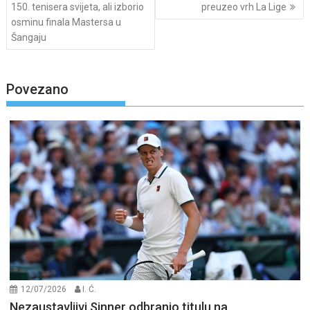
navigation
150. tenisera svijeta, ali izborio
preuzeo vrh La Lige
osminu finala Mastersa u
Šangaju
Povezano
12/07/2026
I. Ć.
Nezaustavljivi Sinner odbranio titulu na