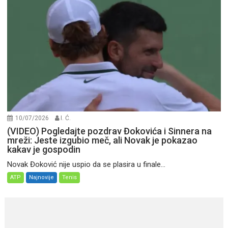
10/07/2026
I. Ć.
(VIDEO) Pogledajte pozdrav Đokovića i Sinnera na
mreži: Jeste izgubio meč, ali Novak je pokazao
kakav je gospodin
Novak Đoković nije uspio da se plasira u finale...
ATP
Najnovije
Tenis