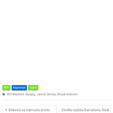
ATP
Najnovije
Tenis
,
,
ATP Masters Šangaj
Jannik Sinner
Novak Đoković
Post
Đoković se namučio protiv
Sevilla razbila Barcelonu, Real