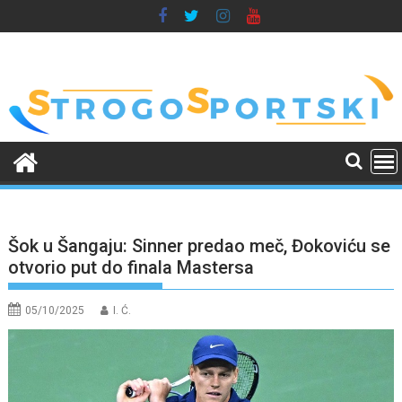
Skip
to
content
Šok u Šangaju: Sinner predao meč, Đokoviću se
otvorio put do finala Mastersa
05/10/2025
I. Ć.