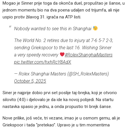
Mogao je Sinner prije toga da okonča duel, propuštao je šanse, u
jednom momentu bio na dva poena udaljen od trijumfa, ali nije
uspio protiv žilavog 31. igrača na ATP listi.
Nobody wanted to see this in Shanghai
The World No. 2 retires due to injury at 7-6 5-7 2-3,
sending Griekspoor to the last 16. Wishing Sinner
a very speedy recovery
#RolexShanghaiMasters
pic.twitter.com/hxhRcY8AdX
— Rolex Shanghai Masters (@SH_RolexMasters)
October 5, 2025
Siner je najprije dobio prvi set poslije taj-brejka, koji je otvorio
silovito (4:0) i djelovalo je da ide ka novoj pobjedi. Na startu
nastavka spasio je jednu, a onda propustio tri brejk šanse.
Nove prilike, još veće, tri vezane, imao je u osmom gemu, ali je
Griekspoor i tada “pretekao”. Upravo je u tim momentima