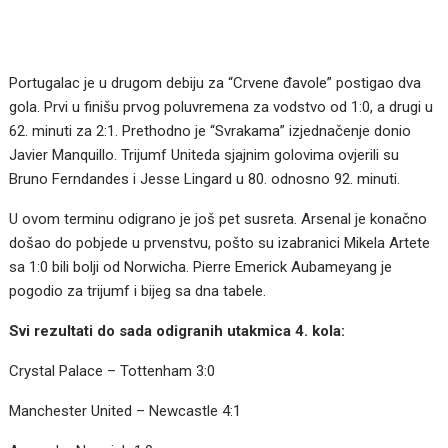
Portugalac je u drugom debiju za “Crvene đavole” postigao dva
gola. Prvi u finišu prvog poluvremena za vodstvo od 1:0, a drugi u
62. minuti za 2:1. Prethodno je “Svrakama” izjednačenje donio
Javier Manquillo. Trijumf Uniteda sjajnim golovima ovjerili su
Bruno Ferndandes i Jesse Lingard u 80. odnosno 92. minuti.
U ovom terminu odigrano je još pet susreta. Arsenal je konačno
došao do pobjede u prvenstvu, pošto su izabranici Mikela Artete
sa 1:0 bili bolji od Norwicha. Pierre Emerick Aubameyang je
pogodio za trijumf i bijeg sa dna tabele.
Svi rezultati do sada odigranih utakmica 4. kola:
Crystal Palace – Tottenham 3:0
Manchester United – Newcastle 4:1