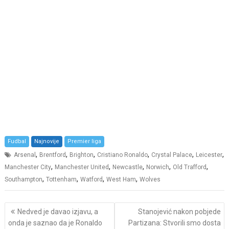
Fudbal
Najnovije
Premier liga
,
,
,
,
,
,
Arsenal
Brentford
Brighton
Cristiano Ronaldo
Crystal Palace
Leicester
,
,
,
,
,
Manchester City
Manchester United
Newcastle
Norwich
Old Trafford
,
,
,
,
Southampton
Tottenham
Watford
West Ham
Wolves
Post
Nedved je davao izjavu, a
Stanojević nakon pobjede
navigation
onda je saznao da je Ronaldo
Partizana: Stvorili smo dosta