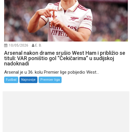
10/05/2026
E. B.
Arsenal nakon drame srušio West Ham i približio se
tituli: VAR poništio gol “Čekičarima” u sudijskoj
nadoknadi
Arsenal je u 36. kolu Premier lige pobijedio West...
Fudbal
Najnovije
Premier liga