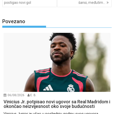
postigao novi gol
šansi, međutim…
Povezano
06/08/2026
E. B.
Vinicius Jr. potpisao novi ugovor sa Real Madridom i
okončao neizvijesnost oko svoje budućnosti
Vinicius Junior je ušao u posljednju godinu svog ugovora....