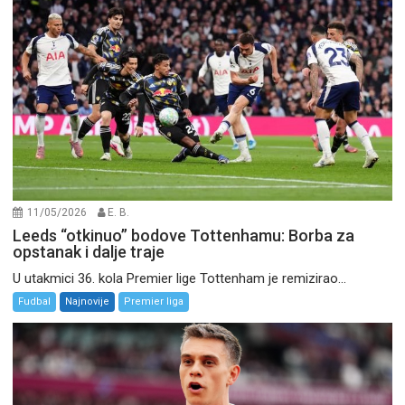
11/05/2026
E. B.
Leeds “otkinuo” bodove Tottenhamu: Borba za
opstanak i dalje traje
U utakmici 36. kola Premier lige Tottenham je remizirao...
Fudbal
Najnovije
Premier liga