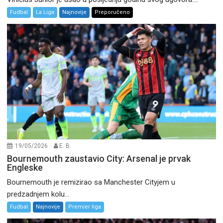
Fudbal
La Liga
Najnovije
Preporučeno
19/05/2026
E. B.
Bournemouth zaustavio City: Arsenal je prvak
Engleske
Bournemouth je remizirao sa Manchester Cityjem u
predzadnjem kolu...
Fudbal
Najnovije
Premier liga