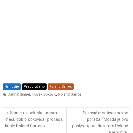
Najnovije
Preporučeno
Roland Garros
,
,
Jannik Sinner
Novak Đoković
Roland Garros
Post
Sinner u spektakularnom
Đoković emotivan nakon
navigation
meču dobio Đokovića i prošao u
poraza: “Možda je ovo
finale Roland Garrosa
posljednji put da igram Roland
Garros”