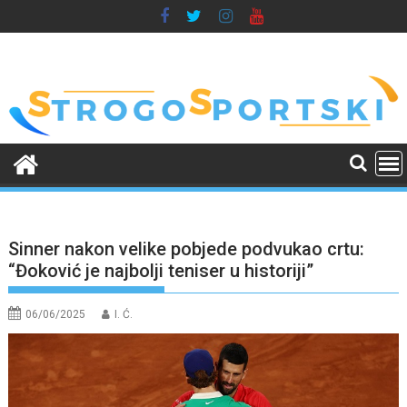
Skip
to
content
Sinner nakon velike pobjede podvukao crtu:
“Đoković je najbolji teniser u historiji”
06/06/2025
I. Ć.