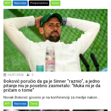
ATP
Najnovije
Preporučeno
Tenis
10/07/2026
I. Ć.
Đoković poručio da ga je Sinner “raznio”, a jedno
pitanje mu je posebno zasmetalo: “Muka mi je da
pričam o tome”
Novak Đoković govorio je na konferenciji za medije nakon...
ATP
Najnovije
Tenis