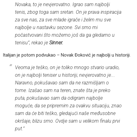
Novaka, to je nevjerovatno. Igrao sam najbolji
tenis, zbog toga sam sretan. On je prava inspiracija
za sve nas, za sve mlade igrače i želim mu sve
najbolje u nastavku sezone. Svi smo mi
počastvovani što možemo još da ga gledamo u
tenisu”, rekao je
Sinner.
Italijan je potom podvukao – Novak Đoković je najbolji u historiji.
Veoma je teško, on je toliko mnogo stvario uradio,
on je najbolji teniser u historiji, nevjerovatno je….
Naravno, pokušavao sam da ne razmišljam o
tome. Izašao sam na teren, znate šta je preko
puta, pokušavao sam da odigram najbolje
moguće, da se pripremim za ovakvu situaciju, znao
sam da će biti teško, gledajući naše međusobne
okršaje, blizu smo. Ovdje sam u velikom finalu prvi
put.”