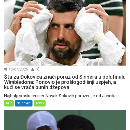
10/07/2026
I. Ć.
Šta za Đokovića znači poraz od Sinnera u polufinalu
Wimbledona: Ponovio je prošlogodišnji uspjeh, a
kući se vraća punih džepova
Najbolji srpski teniser Novak Đoković poražen je od Jannika...
ATP
Najnovije
Tenis