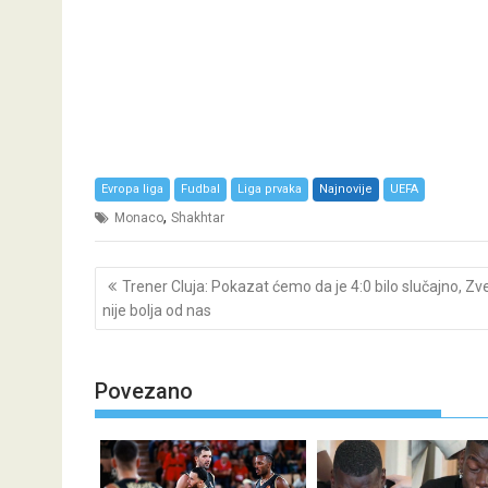
Evropa liga
Fudbal
Liga prvaka
Najnovije
UEFA
,
Monaco
Shakhtar
Post
Trener Cluja: Pokazat ćemo da je 4:0 bilo slučajno, Z
navigation
nije bolja od nas
Povezano