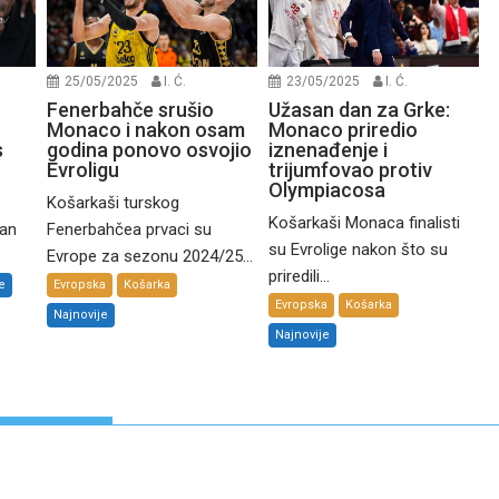
25/05/2025
I. Ć.
23/05/2025
I. Ć.
Fenerbahče srušio
Užasan dan za Grke:
Monaco i nakon osam
Monaco priredio
s
godina ponovo osvojio
iznenađenje i
Evroligu
trijumfovao protiv
Olympiacosa
Košarkaši turskog
Košarkaši Monaca finalisti
van
Fenerbahčea prvaci su
su Evrolige nakon što su
Evrope za sezonu 2024/25...
priredili...
e
Evropska
Košarka
Evropska
Košarka
Najnovije
Najnovije