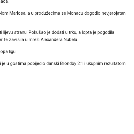
naca.
i golom Marlosa, a u produžecima se Monacu dogodio nevjerojatan
 lijevu stranu. Pokušao je dodati u trku, a lopta je pogodila
r te završila u mreži Alexandera Nübela.
opa ligu.
oji je u gostima pobijedio danski Brondby 2:1 i ukupnim rezultatom