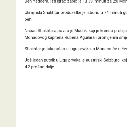
Ben Yeddera. Isti igrač zabio je i u 39. minuti za 2:0 Mo
Ukrajinski Shakhtar produžetke je izborio u 74. minut
peh.
Napad Shakhtara poveo je Mudrik, koji je krenuo probijati
Monacovog kapitena Rubena Aguilara i promijenila smje
Shakhtar je tako ušao u Ligu prvaka, a Monaco će u Evr
Još jedan putnik u Ligu prvaka je austrijski Salzburg, k
4:2 prošao dalje.