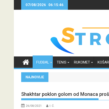
Skip
07/08/2026
06:15:47
to
content
FUDBAL
TENIS
RUKOMET
KOŠA
NAJNOVIJE
Shakhtar poklon golom od Monaca prošao
26/08/2021
I. Ć.