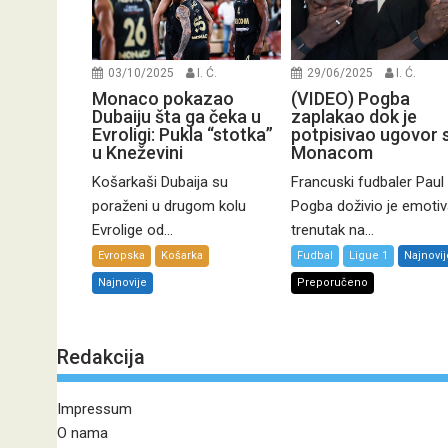
03/10/2025
I. Ć.
29/06/2025
I. Ć.
Monaco pokazao
(VIDEO) Pogba
Dubaiju šta ga čeka u
zaplakao dok je
Evroligi: Pukla “stotka”
potpisivao ugovor 
u Kneževini
Monacom
Košarkaši Dubaija su
Francuski fudbaler Paul
poraženi u drugom kolu
Pogba doživio je emoti
Evrolige od...
trenutak na...
Evropska
Košarka
Fudbal
Ligue 1
Najnovij
Najnovije
Preporučeno
Redakcija
Impressum
O nama