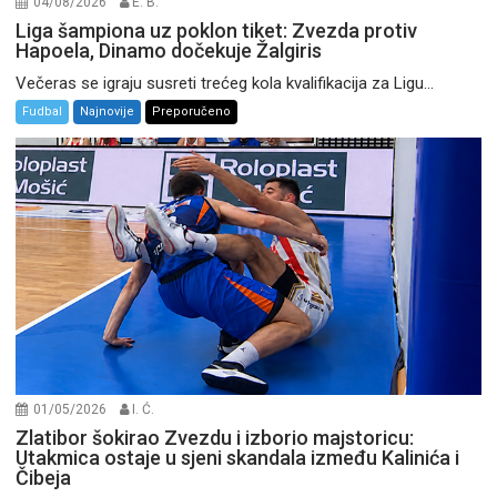
04/08/2026
E. B.
Liga šampiona uz poklon tiket: Zvezda protiv
Hapoela, Dinamo dočekuje Žalgiris
Večeras se igraju susreti trećeg kola kvalifikacija za Ligu...
Fudbal
Najnovije
Preporučeno
01/05/2026
I. Ć.
Zlatibor šokirao Zvezdu i izborio majstoricu:
Utakmica ostaje u sjeni skandala između Kalinića i
Čibeja