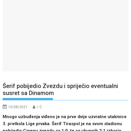
Šerif pobijedio Zvezdu i spriječio eventualni
susret sa Dinamom
10/08/2021
I. Ć.
Mnogo uzbuđenja viđeno je na prve dvije uzvratne utakmice
3. pretkola Lige prvaka. Šerif Tiraspol je na svom stadionu
pobijedio Crvenu zvezdu sa 1:0, te sa ukupnih 2:1 izborio