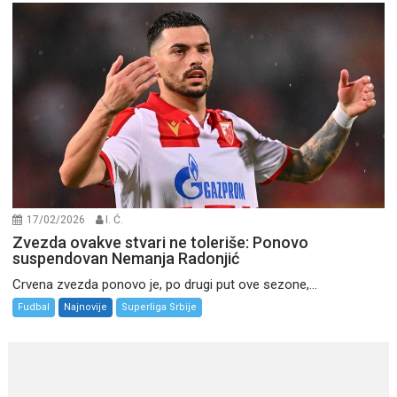
17/02/2026
I. Ć.
Zvezda ovakve stvari ne toleriše: Ponovo
suspendovan Nemanja Radonjić
Crvena zvezda ponovo je, po drugi put ove sezone,...
Fudbal
Najnovije
Superliga Srbije