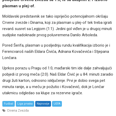
plasman u plej-of.
Moldavski predstavnik se tako ispriječio potencijalnom okršaju
Crvene zvezde i Dinama, koji za plasman u plej-of tek treba igrati
revanš susret sa Legijom (1:1). Jedini gol viđen je u drugoj minuti
sudijske nadoknade prvog poluvremena Danilo Arboleda.
Pored Šerifa, plasman u posljednju rundu kvalifikacija izborio je i
Ferencvaroš naših Eldara Ćivića, Adnana Kovačevića i Stjepana
Lončara.
Uprkos porazu u Pragu od 1:0, mađarski tim ide dalje zahvaljujući
pobjedi iz prvog meča (2:0). Naš Eldar Ćivić je u 84. minuti zaradio
drugi žuti karton, odnosno isključenje. Prvi je dobio svega pet
minuta ranije, a u meču je požutio i Kovačević, dok je Lončar
utakmicu odgledao sa klupe za rezervne igrače.
Fudbal
Liga prvaka
Najnovije
UEFA
Crvena Zvezda