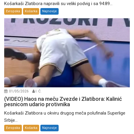
Košarkaši Zlatibora napravili su veliki podvig i sa 94:89...
Evropska
Košarka
Najnovije
01/05/2026
I. Ć.
(VIDEO) Haos na meču Zvezde i Zlatibora: Kalinić
pesnicom udario protivnika
Košarkaši Zlatibora u okviru drugog meča polufinala Superlige
Srbije...
Evropska
Košarka
Najnovije