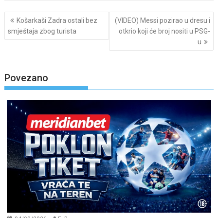
Post
Košarkaši Zadra ostali bez
(VIDEO) Messi pozirao u dresu i
navigation
smještaja zbog turista
otkrio koji će broj nositi u PSG-
u
Povezano