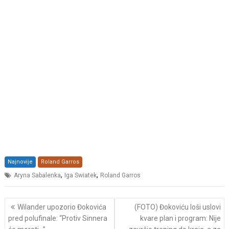
Najnovije
Roland Garros
,
,
Aryna Sabalenka
Iga Swiatek
Roland Garros
Post
Wilander upozorio Đokovića
(FOTO) Đokoviću loši uslovi
navigation
pred polufinale: “Protiv Sinnera
kvare plan i program: Nije