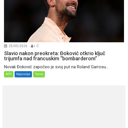
25/05/2026
I. Ć.
Slavio nakon preokreta: Đoković otkrio ključ
trijumfa nad francuskim “bombarderom”
Novak Đoković započeo je svoj put na Roland Garrosu...
ATP
Najnovije
Tenis