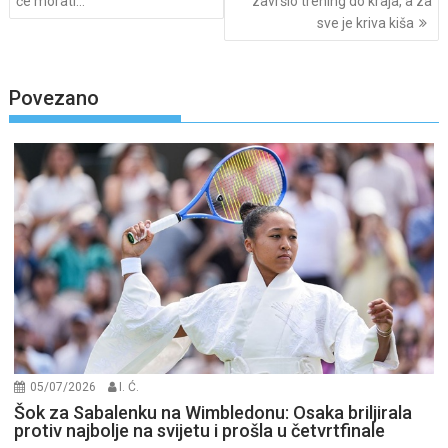
će morati…”
završio trening do kraja, a za
sve je kriva kiša
Povezano
05/07/2026
I. Ć.
Šok za Sabalenku na Wimbledonu: Osaka briljirala
protiv najbolje na svijetu i prošla u četvrtfinale