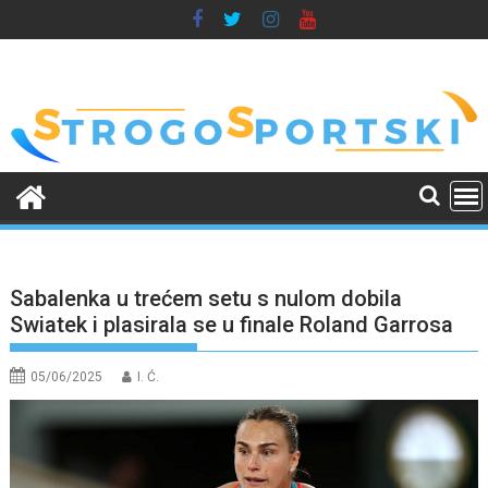
Skip
to
content
Sabalenka u trećem setu s nulom dobila
Swiatek i plasirala se u finale Roland Garrosa
05/06/2025
I. Ć.