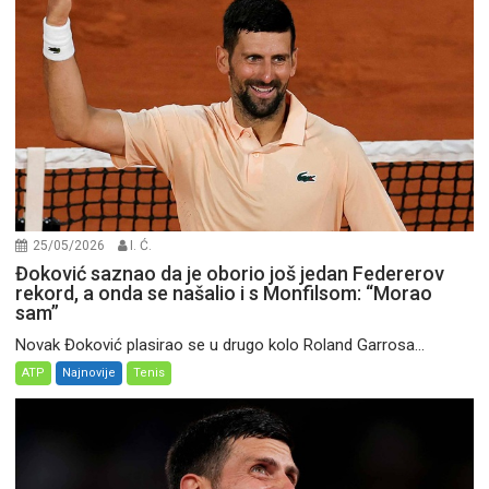
25/05/2026
I. Ć.
Đoković saznao da je oborio još jedan Federerov
rekord, a onda se našalio i s Monfilsom: “Morao
sam”
Novak Đoković plasirao se u drugo kolo Roland Garrosa...
ATP
Najnovije
Tenis