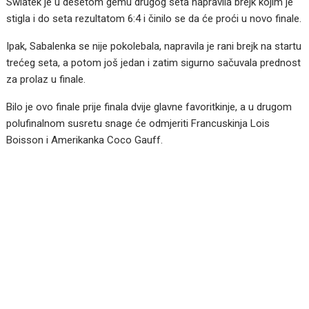
Swiatek je u desetom gemu drugog seta napravila brejk kojim je
stigla i do seta rezultatom 6:4 i činilo se da će proći u novo finale.
Ipak, Sabalenka se nije pokolebala, napravila je rani brejk na startu
trećeg seta, a potom još jedan i zatim sigurno sačuvala prednost
za prolaz u finale.
Bilo je ovo finale prije finala dvije glavne favoritkinje, a u drugom
polufinalnom susretu snage će odmjeriti Francuskinja Lois
Boisson i Amerikanka Coco Gauff.