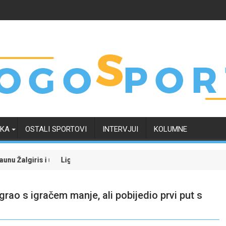
RKA
OSTALI SPORTOVI
INTERVJUI
KOLUMNE
šanse za kvalifikaciju u Ligu prvaka
a šampiona uz poklon tiket: Zvezda protiv Hapoela, Dinamo dočekuj
LeBron Jame
rao s igračem manje, ali pobijedio prvi put s