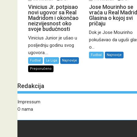
Vinicius Jr. potpisao
Jose Mourinho se
novi ugovor sa Real
vraća u Real Madri
Madridom i okončao
Glasina o kojoj svi
neizvijesnost oko
pričaju
svoje budućnosti
Dok je Jose Mourinho
Vinicius Junior je ušao u
pokušavao da uguši gla
posljednju godinu svog
o...
ugovora....
Fudbal
Najnovije
Fudbal
La Liga
Najnovije
Preporučeno
Redakcija
Impressum
O nama