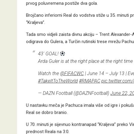
prvog poluvremena postiže dva gola.
Brojčano inferiorni Real do vodstva stiže u 35. minuti 
“Kraljeva”.
Tada smo vidjeli zaista divnu akciju – Trent Alexander-
odigrava do Gulera, a Turčin rutinski trese mrežu Pachu
43′ GOAL!
Arda Guler is at the right place at the right time t
Watch the
@FIFACWC
| June 14 – July 13 | Ev
#TakeItToTheWorld
#RMAPAC
pic.twitter.com
— DAZN Football (@DAZNFootball)
June 22, 2
U nastavku meča je Pachuca imala više od igre i pokušava
Real se dobro branio.
U 70. minuti je sijevnuo kontranapad “Kraljeva” preko V
prednost Reala na 3:0.