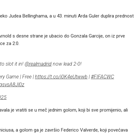
preko Judea Bellinghama, a u 43. minuti Arda Guler duplira prednost
Arnold s desne strane je ubacio do Gonzala Garcije, on iz prve
ce za 2:0.
o slot it in!
@realmadrid
now lead 2-0!
ery Game | Free |
https://t.co/i0K4eUtwwb
|
#FIFACWC
/qsvsA8Jl0z
025
la je vratiti se u meč jednim golom, koji bi sve promijenio, ali
iniciusa, a golom ga je završio Federico Valverde, koji povećava