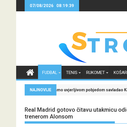
Skip
07/08/2026
08:19:40
to
content
FUDBAL
TENIS
RUKOMET
KOŠA
 za grupnu fazu uz najveće kvote
Dinamo uvjerljivom pobjedom savladao Kaunu Žalgiris i učvrstio 
NAJNOVIJE
Lig
Real Madrid gotovo čitavu utakmicu odig
trenerom Alonsom