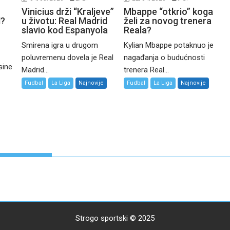
Vinicius drži “Kraljeve”
Mbappe “otkrio” koga
d?
u životu: Real Madrid
želi za novog trenera
slavio kod Espanyola
Reala?
Smirena igra u drugom
Kylian Mbappe potaknuo je
poluvremenu dovela je Real
nagađanja o budućnosti
sine
Madrid...
trenera Real...
Fudbal
La Liga
Najnovije
Fudbal
La Liga
Najnovije
Strogo sportski © 2025