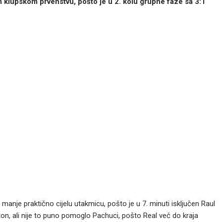
 klupskom prvenstvu, pošto je u 2. kolu grupne faze sa 3:1
 manje praktično cijelu utakmicu, pošto je u 7. minuti isključen Raul
ton, ali nije to puno pomoglo Pachuci, pošto Real već do kraja