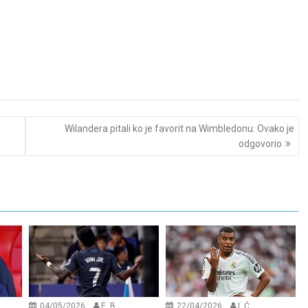
Wilandera pitali ko je favorit na Wimbledonu: Ovako je
odgovorio
04/05/2026
E. B.
22/04/2026
I. Ć.