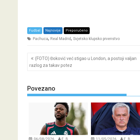
Fudbal
Najnovije
Preporučeno
,
,
Pachuca
Real Madrid
Svjetsko klupsko prvenstvo
Post
(FOTO) Đoković već stigao u London, a postoji valjan
navigation
razlog za takav potez
Povezano
06/08/2026
E. B.
11/05/2026
E. B.