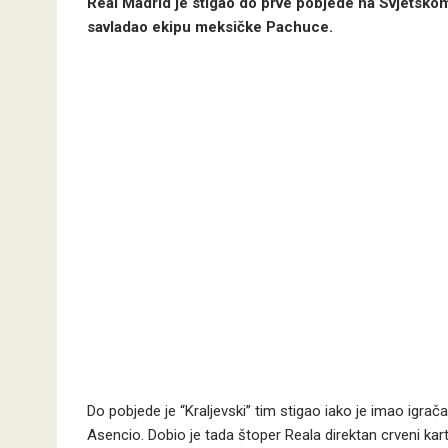
Real Madrid je stigao do prve pobjede na Svjetskom
savladao ekipu meksičke Pachuce.
Do pobjede je “Kraljevski” tim stigao iako je imao igrača
Asencio. Dobio je tada štoper Reala direktan crveni kar