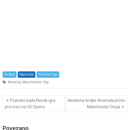
Fudbal
Najnovije
Premier liga
,
Arsenal
Manchester City
Post
Poznato kada Novak igra
Neslavne brojke Arsenala protiv
navigation
prvi meč na US Openu
Manchester Cityja
Povezano