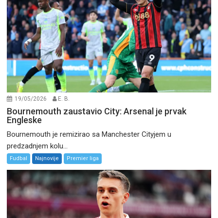
19/05/2026
E. B.
Bournemouth zaustavio City: Arsenal je prvak
Engleske
Bournemouth je remizirao sa Manchester Cityjem u
predzadnjem kolu...
Fudbal
Najnovije
Premier liga