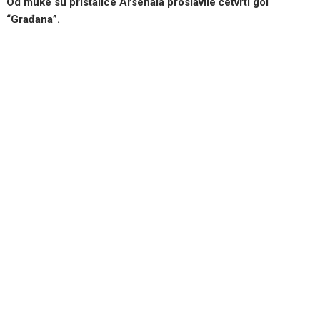
Od muke su pristalice Arsenala proslavile četvrti gol
“Građana”.