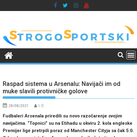
Skip
to
content
Raspad sistema u Arsenalu: Navijači im od
muke slavili protivničke golove
28/08/2021
I. Ć.
Fudbaleri Arsenala priredili su novo razočarenje svojim
navijačima. “Topnici” su na Etihadu u okviru 2. kola engleske
Premijer lige pretrpili poraz od Manchester Cityja sa čak 5:0.