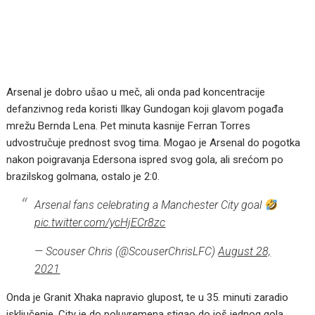
Arsenal je dobro ušao u meč, ali onda pad koncentracije
defanzivnog reda koristi Ilkay Gundogan koji glavom pogađa
mrežu Bernda Lena. Pet minuta kasnije Ferran Torres
udvostručuje prednost svog tima. Mogao je Arsenal do pogotka
nakon poigravanja Edersona ispred svog gola, ali srećom po
brazilskog golmana, ostalo je 2:0.
Arsenal fans celebrating a Manchester City goal
pic.twitter.com/ycHjECr8zc
— Scouser Chris (@ScouserChrisLFC)
August 28,
2021
Onda je Granit Xhaka napravio glupost, te u 35. minuti zaradio
isključenje. City je do poluvremena stigao do još jednog gola,