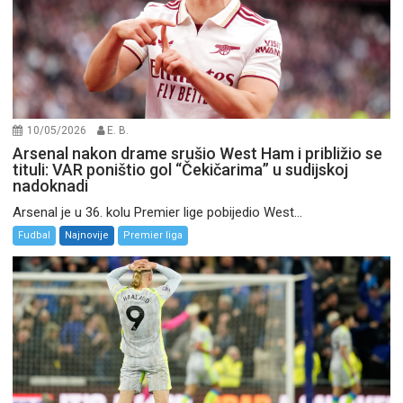
10/05/2026
E. B.
Arsenal nakon drame srušio West Ham i približio se
tituli: VAR poništio gol “Čekičarima” u sudijskoj
nadoknadi
Arsenal je u 36. kolu Premier lige pobijedio West...
Fudbal
Najnovije
Premier liga