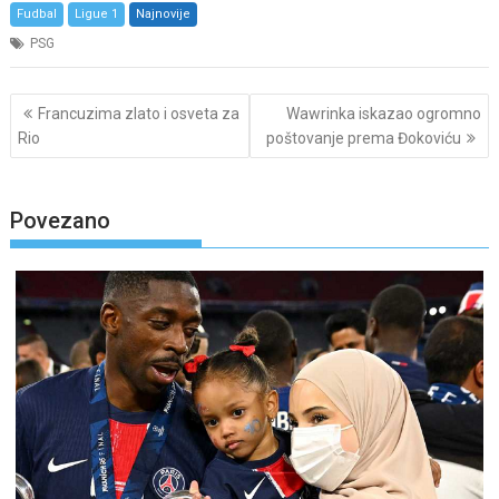
Fudbal
Ligue 1
Najnovije
PSG
Post
Francuzima zlato i osveta za
Wawrinka iskazao ogromno
navigation
Rio
poštovanje prema Đokoviću
Povezano