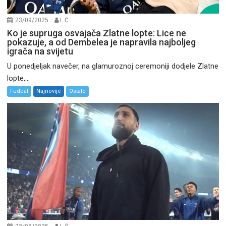
23/09/2025
I. Ć.
Ko je supruga osvajača Zlatne lopte: Lice ne
pokazuje, a od Dembelea je napravila najboljeg
igrača na svijetu
U ponedjeljak navečer, na glamuroznoj ceremoniji dodjele Zlatne
lopte,...
Fudbal
Najnovije
Ostalo