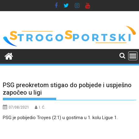
Skip
to
content
PSG preokretom stigao do pobjede i uspješno
započeo u ligi
07/08/2021
I. Ć.
PSG je pobijedio Troyes (2:1) u gostima u 1. kolu Ligue 1.