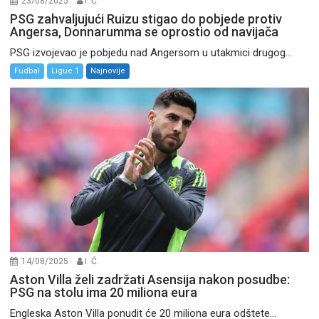
23/08/2025
I. Ć.
PSG zahvaljujući Ruizu stigao do pobjede protiv
Angersa, Donnarumma se oprostio od navijača
PSG izvojevao je pobjedu nad Angersom u utakmici drugog...
Fudbal
Ligue 1
Najnovije
14/08/2025
I. Ć.
Aston Villa želi zadržati Asensija nakon posudbe:
PSG na stolu ima 20 miliona eura
Engleska Aston Villa ponudit će 20 miliona eura odštete...