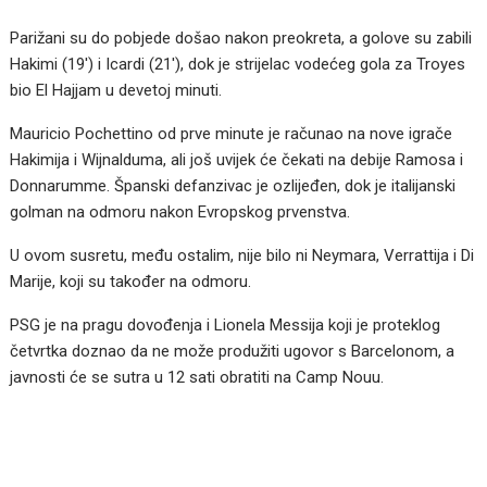
Parižani su do pobjede došao nakon preokreta, a golove su zabili
Hakimi (19′) i Icardi (21′), dok je strijelac vodećeg gola za Troyes
bio El Hajjam u devetoj minuti.
Mauricio Pochettino od prve minute je računao na nove igrače
Hakimija i Wijnalduma, ali još uvijek će čekati na debije Ramosa i
Donnarumme. Španski defanzivac je ozlijeđen, dok je italijanski
golman na odmoru nakon Evropskog prvenstva.
U ovom susretu, među ostalim, nije bilo ni Neymara, Verrattija i Di
Marije, koji su također na odmoru.
PSG je na pragu dovođenja i Lionela Messija koji je proteklog
četvrtka doznao da ne može produžiti ugovor s Barcelonom, a
javnosti će se sutra u 12 sati obratiti na Camp Nouu.