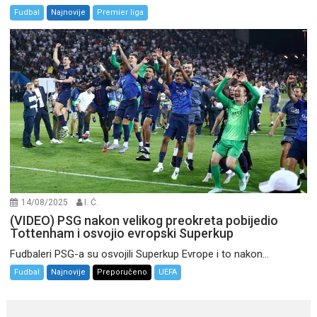
Fudbal
Najnovije
Premier liga
14/08/2025
I. Ć.
(VIDEO) PSG nakon velikog preokreta pobijedio
Tottenham i osvojio evropski Superkup
Fudbaleri PSG-a su osvojili Superkup Evrope i to nakon...
Fudbal
Najnovije
Preporučeno
UEFA