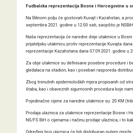
Fudbalska reprezentacija Bosne i Hercegovine u s
Na Bilinom polju će gostovati Kuvajt i Kazahstan, a pro
septembra 2021. godine u 12:00 sati, saopštio je NSBiH
Naša reprezentacija će naredne dvije utakmice u Bosni i 
prijateljsku utakmicu protiv reprezentacije Kuvajta dana
reprezentacije Kazahstana dana 07.09.2021. godine u 20
Za obje utakmice su definisane posebne procedure i b
gledalaca na stadion, kao i poseban rasporeda distribuci
Zbog trenutnih epidemioloških mjera propisanih od str
štaba, kao i obaveznih sigurnosnih procedura koje nam 
Pojedinačne cijene za naredne utakmice su: 20 KM (trib
Prodaja ulaznica za utakmice reprezentacije Bosne i
NS/FS BiH o cijenama i načinu prodaje ulaznica, i to kako
Određeni broj ulaznica će biti distribuiran putem mreže