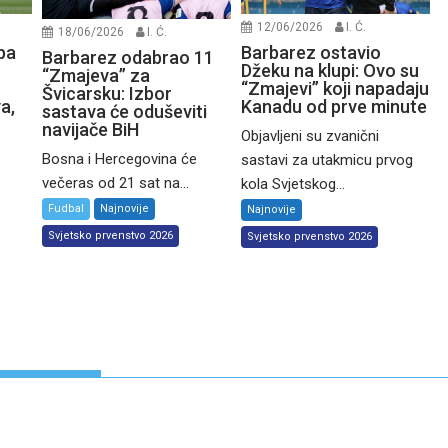
12/06/2026
I. Ć.
18/06/2026
I. Ć.
 pa
Barbarez ostavio
Barbarez odabrao 11
Džeku na klupi: Ovo su
“Zmajeva” za
“Zmajevi” koji napadaju
Švicarsku: Izbor
a,
Kanadu od prve minute
sastava će oduševiti
navijače BiH
Objavljeni su zvanični
Bosna i Hercegovina će
sastavi za utakmicu prvog
večeras od 21 sat na...
kola Svjetskog...
Fudbal
Najnovije
Najnovije
Svjetsko prvenstvo 2026
Svjetsko prvenstvo 2026