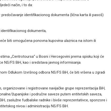
edeći način, i to da:
z predočavanje identifikacionog dokumenta (lična karta ili pasoš)
 identifikacionog dokumenta,
 neće biti omogućena ponovna kupovina ulaznica na istom ili
stima „Centrotoursa“ u Bosni i Hercegovini prema spisku koji će
ce NS/FS BiH, kao i sredstava javnog informisanja.
bnom Odlukom Izvršnog odbora NS/FS BiH, će biti vršena u zgradi
je, organizovane i registrovane navijačke grupe reprezentacija BiH,
ntonalne/županijske i područne saveze putem entitetskih saveza,
 BiH, zaslužne fudbalske radnike i bivše reprezentativce, sponzore i
ntitetskog nivoa i administraciju NS/FS BiH.