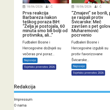
18/06/2026
I. Ć.
18/06/2026
I. Ć.
Prva reakcija
“Zmajevi” se borili,
Barbareza nakon
se raspali protiv
teškog poraza BiH:
Švicarske: Meč
“Želja je postojala, 60
završen s pet golov
minuta smo bili bolji od
Muharemović
protivnika, ali…”
pocrvenio
Fudbaleri Bosne i
Fudbaleri Bosne i
Hercegovine doživjeli su
Hercegovine izgubili su
večeras prvi poraz...
protiv favorizovane
Švicarske...
Najnovije
Najnovije
Svjetsko prvenstvo 2026
Svjetsko prvenstvo 2026
Redakcija
Impressum
O nama