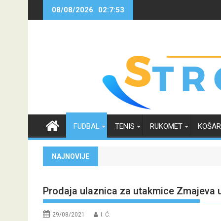
Skip
08/08/2026
02:7:54
to
content
FUDBAL
TENIS
RUKOMET
KOŠA
NAJNOVIJE
Prodaja ulaznica za utakmice Zmajeva u 
29/08/2021
I. Ć.