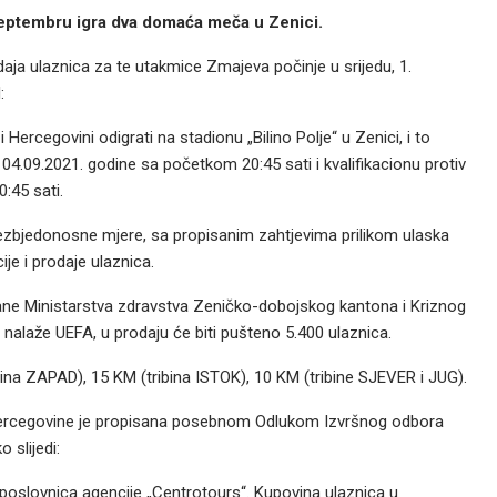
eptembru igra dva domaća meča u Zenici.
daja ulaznica za te utakmice Zmajeva počinje u srijedu, 1.
:
Hercegovini odigrati na stadionu „Bilino Polje“ u Zenici, i to
 04.09.2021. godine sa početkom 20:45 sati i kvalifikacionu protiv
:45 sati.
ezbjedonosne mjere, sa propisanim zahtjevima prilikom ulaska
je i prodaje ulaznica.
ane Ministarstva zdravstva Zeničko-dobojskog kantona i Kriznog
nalaže UEFA, u prodaju će biti pušteno 5.400 ulaznica.
ina ZAPAD), 15 KM (tribina ISTOK), 10 KM (tribine SJEVER i JUG).
 Hercegovine je propisana posebnom Odlukom Izvršnog odbora
 slijedi:
 poslovnica agencije „Centrotours“. Kupovina ulaznica u