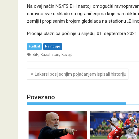
Na ovaj način NS/FS BiH nastoji omogućiti ravnopravan
naravno sve u skladu sa ograničenjima koje nam diktir
zemlji i propisanim brojem gledalaca na stadionu „Bilino
Prodaja ulaznica počinje u srijedu, 01. septembra 2021. 
Fudbal
Najnovije
,
,
BiH
Kazahstan
Kuvajt
Post
Lakersi posljednjim pojačanjem ispisali historiju
navigation
Povezano