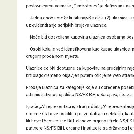
poslovnicama agencije „Centrotours“ je definisana na slj
– Jedna osoba može kupiti najviše dvije (2) ulaznice, u
uz evidentiranje serijskih brojeva ulaznica,
– Neće biti dozvoljena kupovina ulaznica osobama bez
– Osobi koja je već identifikovana kao kupac ulaznice,
drugom prodajnom mjestu,
Ulaznice će biti dostupne za kupovinu na prodajnim mje
biti blagovremeno objavljen putem oficijelne web strani
Prodaja ulaznica za kategorije koje su određene pose
admnistrativnog sjedišta NS/FS BiH u Sarajevu, i to za:
Igrače „A“ reprezentacije, stručni štab „A“ reprezentaci
stručne štabove ostalih reprezentativnih selekcija, ka
klubove Premijer lige BiH, članove organa i tijela NS/FS
partnere NS/FS BiH, organe i institucije sa državnog i e