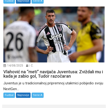
Fudbal
Najnovije
Serie A
14/08/2025
I. Ć.
Vlahović na “meti” navijača Juventusa: Zviždali mu i
kada je zabio gol, Tudor razočaran
Juventus je u tradicionalnoj pripremnoj utakmici pobijedio svoju
NextGen...
Fudbal
Najnovije
Serie A