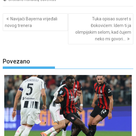
Post
Navijači Bayerna vrijeđali
Tuka opisao susret s
navigation
novog trenera
Đokovićem: Idem ti ja
olimpijskim selom, kad čujem
neko mi govori…
Povezano