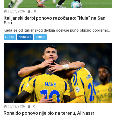
26/04/2026
E. B.
Italijanski derbi ponovo razočarao: “Nula” na San
Siru
Kada se od italijanskog derbija očekuje puno obično dobijemo...
Fudbal
Najnovije
Serie A
06/02/2026
I. Ć.
Ronaldo ponovo nije bio na terenu, Al Nassr