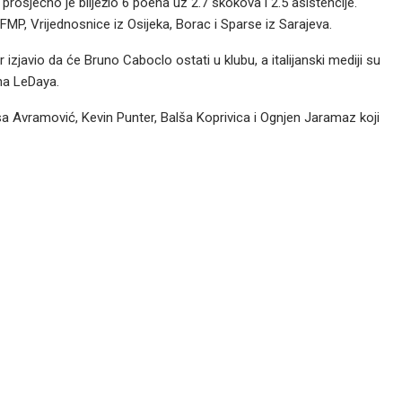
prosječno je bilježio 6 poena uz 2.7 skokova i 2.5 asistencije.
 FMP, Vrijednosnice iz Osijeka, Borac i Sparse iz Sarajeva.
 izjavio da će Bruno Caboclo ostati u klubu, a italijanski mediji su
cha LeDaya.
a Avramović, Kevin Punter, Balša Koprivica i Ognjen Jaramaz koji