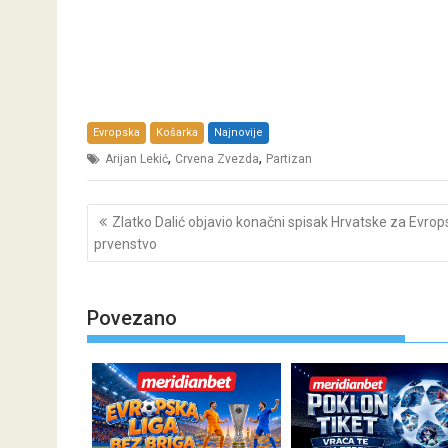
Evropska
Košarka
Najnovije
,
,
Arijan Lekić
Crvena Zvezda
Partizan
Post
Zlatko Dalić objavio konačni spisak Hrvatske za Evrop
navigation
prvenstvo
Povezano