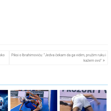
sko
Piksi o Ibrahimoviću: “Jedva čekam da ga vidim, pružim ruku i
kažem ovo”