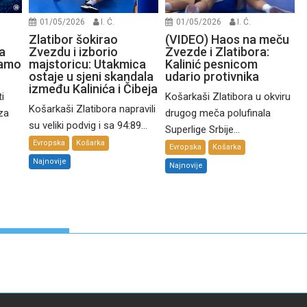
01/05/2026
I. Ć.
01/05/2026
I. Ć.
Zlatibor šokirao
(VIDEO) Haos na meču
a
Zvezdu i izborio
Zvezde i Zlatibora:
namo
majstoricu: Utakmica
Kalinić pesnicom
ostaje u sjeni skandala
udario protivnika
između Kalinića i Čibeja
i
Košarkaši Zlatibora u okviru
Košarkaši Zlatibora napravili
 za
drugog meča polufinala
su veliki podvig i sa 94:89...
Superlige Srbije...
Evropska
Košarka
Evropska
Košarka
Najnovije
Najnovije