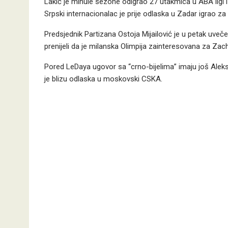
Lakić je minule sezone odigrao 27 utakmica u ABA ligi i 
Srpski internacionalac je prije odlaska u Zadar igrao za
Predsjednik Partizana Ostoja Mijailović je u petak uvečer
prenijeli da je milanska Olimpija zainteresovana za Za
Pored LeDaya ugovor sa “crno-bijelima” imaju još Aleks
je blizu odlaska u moskovski CSKA.