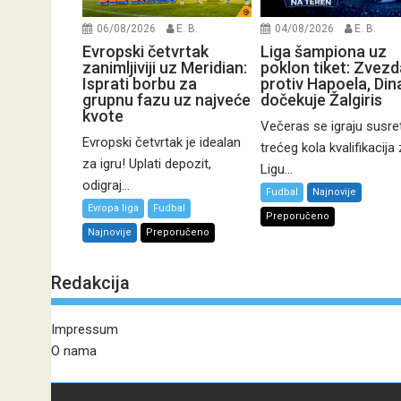
06/08/2026
E. B.
04/08/2026
E. B.
Evropski četvrtak
Liga šampiona uz
zanimljiviji uz Meridian:
poklon tiket: Zvezd
Isprati borbu za
protiv Hapoela, Di
grupnu fazu uz najveće
dočekuje Žalgiris
kvote
Večeras se igraju susret
Evropski četvrtak je idealan
trećeg kola kvalifikacija
za igru! Uplati depozit,
Ligu...
odigraj...
Fudbal
Najnovije
Evropa liga
Fudbal
Preporučeno
Najnovije
Preporučeno
Redakcija
Impressum
O nama