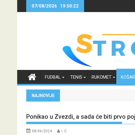
Skip
07/08/2026
19:50:23
to
content
FUDBAL
TENIS
RUKOMET
KOŠA
NAJNOVIJE
Ponikao u Zvezdi, a sada će biti prvo p
08/06/2024
I. Ć.