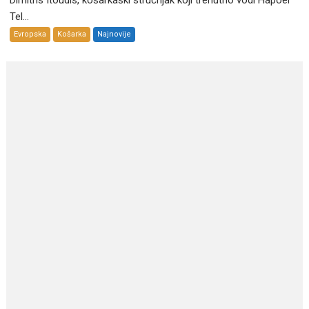
Dimitris Itoudis, košarkaški stručnjak koji trenutno vodi Hapoel
Tel...
Evropska
Košarka
Najnovije