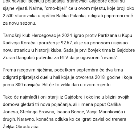
Dok navijači iščekuju pojačanja, stanovnici Gajdobre dobili su
sjajne vijesti. Naime, “crno-bijeli” će u ovom mjestu, koje broji oko
2.500 stanovnika u opštini Bačka Palanka, odigrati pripremni meč
za novu sezonu.
Tamošnji klub Hercegovac je 2024. igrao protiv Partizana u Kupu
Radivoja Koraća i poražen je 92:67, ali je sa ponosom i ispisao
novu stranicu u historiji kluba. Sada je prvi čovjek tima iz Gajdobre
Zoran Dangubić potvrdio za RTV da je ugovoren “revanš”.
Prema njegovim riječima, početkom septembra će dva tima
odigrati prijateljski duel u hali koja je otvorena 2018. godine i koja
prima 800 navijača. Bit će to veliki dan u ovom mjestu.
Tako će najmlađi i oni stariji iz Gajdobre i okoline u blizini svojih
domova gledati tri nova pojačanja, ali i imena poput Carlika
Jonesa, Sterlinga Browna, Isaaca Bonge, Vanje Marinkovića i
drugih. Naravno, konačna odluka ko će igrati zavisi od trenera
Željka Obradovića.