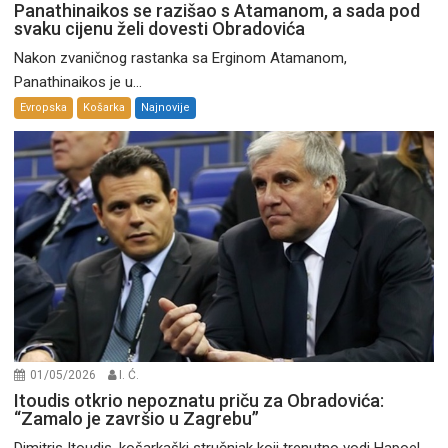
Panathinaikos se razišao s Atamanom, a sada pod
svaku cijenu želi dovesti Obradovića
Nakon zvaničnog rastanka sa Erginom Atamanom,
Panathinaikos je u...
Evropska
Košarka
Najnovije
01/05/2026
I. Ć.
Itoudis otkrio nepoznatu priču za Obradovića:
“Zamalo je završio u Zagrebu”