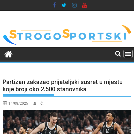
Skip
to
content
Partizan zakazao prijateljski susret u mjestu
koje broji oko 2.500 stanovnika
14/08/2025
I. Ć.