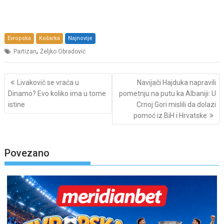
Evropska
Košarka
Najnovije
,
Partizan
Željko Obradović
Post
Livaković se vraća u
Navijači Hajduka napravili
navigation
Dinamo? Evo koliko ima u tome
pometnju na putu ka Albaniji: U
istine
Crnoj Gori mislili da dolazi
pomoć iz BiH i Hrvatske
Povezano