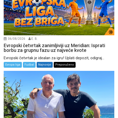
06/08/2026
E. B.
Evropski četvrtak zanimljiviji uz Meridian: Isprati
borbu za grupnu fazu uz najveće kvote
Evropski četvrtak je idealan za igru! Uplati depozit, odigraj...
Evropa liga
Fudbal
Najnovije
Preporučeno