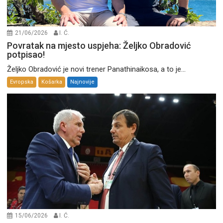
21/06/2026
I. Ć.
Povratak na mjesto uspjeha: Željko Obradović
potpisao!
Željko Obradović je novi trener Panathinaikosa, a to je...
Evropska
Košarka
Najnovije
15/06/2026
I. Ć.