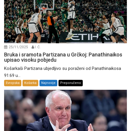
25/11/2025
I. Ć.
Bruka i sramota Partizana u Grčkoj: Panathinaikos
upisao visoku pobjedu
Košarkaši Partizana ubjedljivo su poraženi od Panathinaikosa
91:69 u...
Evropska
Košarka
Najnovije
Preporučeno