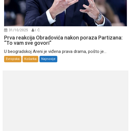
31/10/2025
I. Ć.
Prva reakcija Obradovića nakon poraza Partizana:
“To vam sve govori”
U beogradskoj Areni je viđena prava drama, pošto je...
Evropska
Košarka
Najnovije