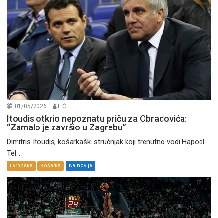
01/05/2026
I. Ć.
Itoudis otkrio nepoznatu priču za Obradovića:
“Zamalo je završio u Zagrebu”
Dimitris Itoudis, košarkaški stručnjak koji trenutno vodi Hapoel
Tel...
Evropska
Košarka
Najnovije