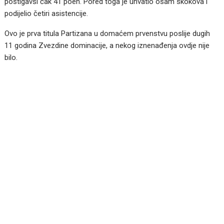
postigavši čak 41 poen. Pored toga je uhvatio osam skokova i
podijelio četiri asistencije.
Ovo je prva titula Partizana u domaćem prvenstvu poslije dugih
11 godina Zvezdine dominacije, a nekog iznenađenja ovdje nije
bilo.