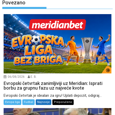
Povezano
06/08/2026
E. B.
Evropski četvrtak zanimljiviji uz Meridian: Isprati
borbu za grupnu fazu uz najveće kvote
Evropski četvrtak je idealan za igru! Uplati depozit, odigraj...
Evropa liga
Fudbal
Najnovije
Preporučeno