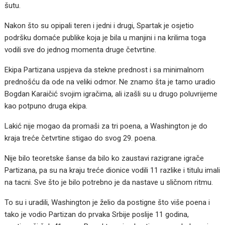
šutu.
Nakon što su opipali teren i jedni i drugi, Spartak je osjetio
podršku domaće publike koja je bila u manjini i na krilima toga
vodili sve do jednog momenta druge četvrtine.
Ekipa Partizana uspjeva da stekne prednost i sa minimalnom
prednošću da ode na veliki odmor. Ne znamo šta je tamo uradio
Bogdan Karaičić svojim igračima, ali izašli su u drugo poluvrijeme
kao potpuno druga ekipa.
Lakić nije mogao da promaši za tri poena, a Washington je do
kraja treće četvrtine stigao do svog 29. poena.
Nije bilo teoretske šanse da bilo ko zaustavi razigrane igrače
Partizana, pa su na kraju treće dionice vodili 11 razlike i titulu imali
na tacni. Sve što je bilo potrebno je da nastave u sličnom ritmu.
To su i uradili, Washington je želio da postigne što više poena i
tako je vodio Partizan do prvaka Srbije poslije 11 godina,