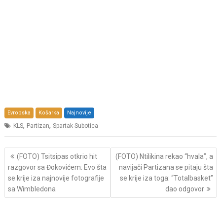
Evropska
Košarka
Najnovije
,
,
KLS
Partizan
Spartak Subotica
Post
(FOTO) Tsitsipas otkrio hit
(FOTO) Ntilikina rekao “hvala”, a
navigation
razgovor sa Đokovićem: Evo šta
navijači Partizana se pitaju šta
se krije iza najnovije fotografije
se krije iza toga: “Totalbasket”
sa Wimbledona
dao odgovor