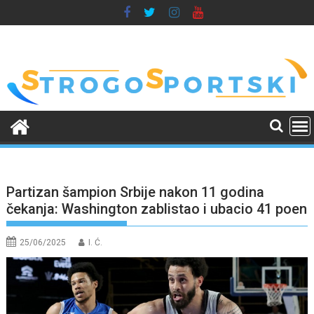
Skip
to
content
Partizan šampion Srbije nakon 11 godina
čekanja: Washington zablistao i ubacio 41 poen
25/06/2025
I. Ć.