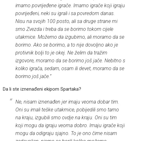
imamo povrijeđene igrače. Imamo igrače koji igraju
povrijeđeni, neki su igrali i sa povredom danas.
Nisu na svojih 100 posto, ali sa druge strane mi
smo Zvezda i treba da se borimo tokom cijele
utakmice. Možemo da izgubimo, ali moramo da se
borimo. Ako se borimo, a to nije dovoljno ako je
protivnik bolji to je okej. Ne želim da tražim
izgovore, moramo da se borimo još jače. Nebitno s
koliko igrača, sedam, osam ili devet, moramo da se
borimo još jače.”
Da li ste iznenađeni ekipom Spartaka?
Ne, nisam iznenađen jer imaju veoma dobar tim.
Oni su imali teške utakmice, pobijedili smo tamo
na kraju, izgubili smo ovdje na kraju. Oni su tim
koji mogu da igraju veoma dobro. Imaju igrače koji
mogu da odigraju sjajno. To je ono čime nisam