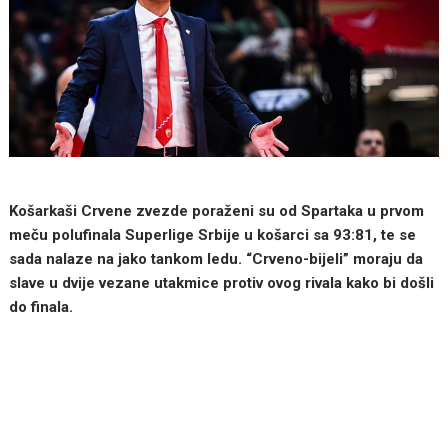
Košarkaši Crvene zvezde poraženi su od Spartaka u prvom
meču polufinala Superlige Srbije u košarci sa 93:81, te se
sada nalaze na jako tankom ledu. “Crveno-bijeli” moraju da
slave u dvije vezane utakmice protiv ovog rivala kako bi došli
do finala.