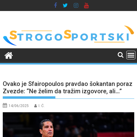
Skip
to
content
Ovako je Sfairopoulos pravdao šokantan poraz
Zvezde: “Ne želim da tražim izgovore, ali…”
14/06/2025
I. Ć.