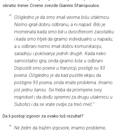
obratio trener Crvene zvezde Giannis Sfairopoulos.
Očigledno je da smo imali veoma lošu utakmicu.
Nismo igrali dobru odbranu, a ni napad. Bilo je
momenata kada smo bili u dvocifrenom zaostatku
i kada smo htjeli da igramo individualno u napadu,
a u odbrani nismo imali dobru komunikaciju,
saradnju i pokrivanje jednih drugih. Kada neko
samostalno igra, onda igramo loše u odbrani.
Dopustili smo poene u tranziciji, postigli su 93
poena. Očigledno je da kad pustite ekipu da
postigne 93 poena, onda imate problema. Imamo
još jednu šansu. Svi treba da promijene svoj
majndset i da dođu spremni za drugu utakmicu u
Subotici i da se vrate ovdje za treći meč.”
Da li postoji izgovor za ovako loš rezultat?
Ne želim da tražim izgovore, imamo probleme,