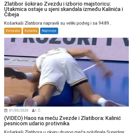
Zlatibor šokirao Zvezdu i izborio majstoricu:
Utakmica ostaje u sjeni skandala između Kalinića i
Čibeja
Košarkaši Zlatibora napravili su veliki podvig i sa 94:89...
Evropska
Košarka
Najnovije
01/05/2026
I. Ć.
(VIDEO) Haos na meču Zvezde i Zlatibora: Kalinić
pesnicom udario protivnika
Košarkaši Zlatibora u okviru drugog meča polufinala Superlige