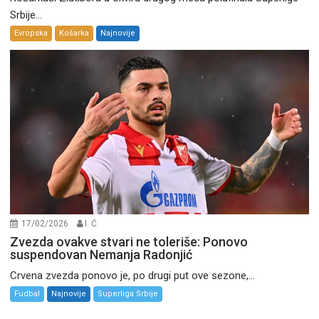
Srbije...
Evropska
Košarka
Najnovije
17/02/2026
I. Ć.
Zvezda ovakve stvari ne toleriše: Ponovo
suspendovan Nemanja Radonjić
Crvena zvezda ponovo je, po drugi put ove sezone,...
Fudbal
Najnovije
Superliga Srbije