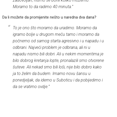
zadovoljan, nismo se borili koliko možemo.
Moramo to da radimo 40 minuta.”
Da li možete da promijenite nešto u naredna dva dana?
To je ono što moramo da uradimo. Moramo da
igramo bolje u drugom meču tamo i moramo da
počnemo od samog starta agresivno i u napadu i u
odbrani. Najveći problem je odbrana, ali ni u
napadu nismo bili dobri. Ali u nekim momentima je
bilo dobrog kretanja lopte, pronalazili smo otvorene
šuteve. Ali nekad smo bili loši, nije bilo dobro kako
ja to želim da budem. Imamo novu šansu u
ponedjeljak, da idemo u Suboticu i da pobijedimo i
da se vratimo ovdje.”