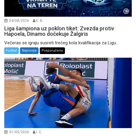
04/08/2026
E. B.
Liga šampiona uz poklon tiket: Zvezda protiv
Hapoela, Dinamo dočekuje Žalgiris
Večeras se igraju susreti trećeg kola kvalifikacija za Ligu...
Fudbal
Najnovije
Preporučeno
01/05/2026
I. Ć.