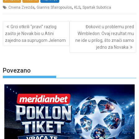
,
,
,
Crvena Zvezda
Giannis Sfairopoulos
KLS
Spartak Subotica
Post
Grci otkrili “pravi” razlog
Đoković u problemu pred
navigation
zašto je Novak bio u Atini
Wimbledon: Ovaj rezultat mu
zajedno sa suprugom Jelenom
ne ide u prilog, što znači samo
jedno za Novaka
Povezano