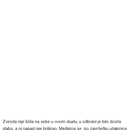
Zvezda nije ličila na sebe u ovom duelu, u odbrani je bilo dosta
slabo, a ni napad nije briljirao. Medijima se po završetku utakmice