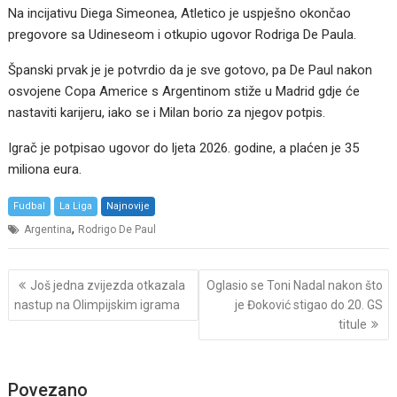
Na incijativu Diega Simeonea, Atletico je uspješno okončao
pregovore sa Udineseom i otkupio ugovor Rodriga De Paula.
Španski prvak je je potvrdio da je sve gotovo, pa De Paul nakon
osvojene Copa Americe s Argentinom stiže u Madrid gdje će
nastaviti karijeru, iako se i Milan borio za njegov potpis.
Igrač je potpisao ugovor do ljeta 2026. godine, a plaćen je 35
miliona eura.
Fudbal
La Liga
Najnovije
,
Argentina
Rodrigo De Paul
Post
Još jedna zvijezda otkazala
Oglasio se Toni Nadal nakon što
navigation
nastup na Olimpijskim igrama
je Đoković stigao do 20. GS
titule
Povezano