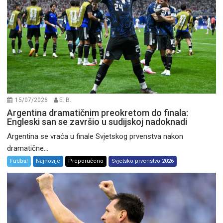
15/07/2026
E. B.
Argentina dramatičnim preokretom do finala:
Engleski san se završio u sudijskoj nadoknadi
Argentina se vraća u finale Svjetskog prvenstva nakon
dramatične...
Fudbal
Najnovije
Preporučeno
Svjetsko prvenstvo 2026