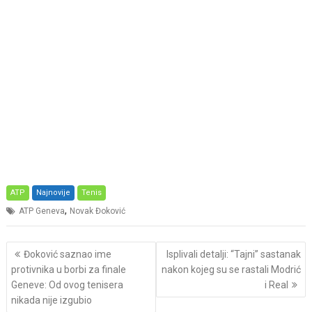
ATP
Najnovije
Tenis
,
ATP Geneva
Novak Đoković
Post
Đoković saznao ime
Isplivali detalji: “Tajni” sastanak
navigation
protivnika u borbi za finale
nakon kojeg su se rastali Modrić
Geneve: Od ovog tenisera
i Real
nikada nije izgubio