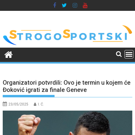
Skip
to
content
Organizatori potvrdili: Ovo je termin u kojem će
Đoković igrati za finale Geneve
23/05/2025
I. Ć.