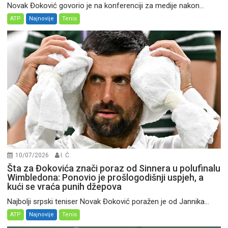
Novak Đoković govorio je na konferenciji za medije nakon...
ATP
Najnovije
Tenis
10/07/2026
I. Ć.
Šta za Đokovića znači poraz od Sinnera u polufinalu
Wimbledona: Ponovio je prošlogodišnji uspjeh, a
kući se vraća punih džepova
Najbolji srpski teniser Novak Đoković poražen je od Jannika...
ATP
Najnovije
Tenis