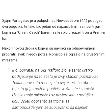
Sjajni Portugalac je u pobjedi nad Newcastleom (4:1) postigao
dva pogotka, te tako bio jedan od najzaslužnijih za novi trijumf
kojim su “Crveni đavoli” barem za kratko preuzeli tron u Premier
ligi.
Nakon novog debija u kojem su navijači sa oduševljenjem
propratili svaki njegov potez, Ronaldo se oglasio na društvenim
mrežama:
Moj povratak na Old Trafford bio je samo kratko
podsjećanje na to zašto je ovaj stadion poznat kao
Teatar snova. Za mene je to uvijek bilo čarobno
mjesto gdje možete postići sve što ste i zamislili.
Uz sve moje saigrače i uz nevjerovatnu podršku
koju uvijek dobijamo sa tribina, sa
samopouzdanjem se suočavamo sa daljnjim