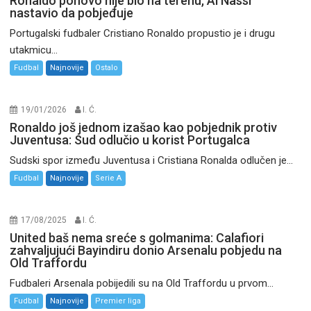
Ronaldo ponovo nije bio na terenu, Al Nassr
nastavio da pobjeđuje
Portugalski fudbaler Cristiano Ronaldo propustio je i drugu
utakmicu...
Fudbal
Najnovije
Ostalo
19/01/2026
I. Ć.
Ronaldo još jednom izašao kao pobjednik protiv
Juventusa: Sud odlučio u korist Portugalca
Sudski spor između Juventusa i Cristiana Ronalda odlučen je...
Fudbal
Najnovije
Serie A
17/08/2025
I. Ć.
United baš nema sreće s golmanima: Calafiori
zahvaljujući Bayindiru donio Arsenalu pobjedu na
Old Traffordu
Fudbaleri Arsenala pobijedili su na Old Traffordu u prvom...
Fudbal
Najnovije
Premier liga