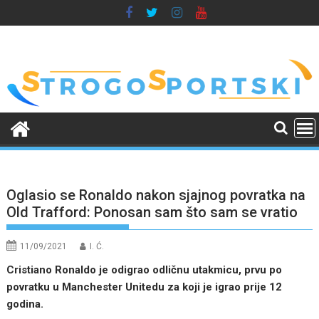
Skip
to
content
Oglasio se Ronaldo nakon sjajnog povratka na
Old Trafford: Ponosan sam što sam se vratio
11/09/2021
I. Ć.
Cristiano Ronaldo je odigrao odličnu utakmicu, prvu po
povratku u Manchester Unitedu za koji je igrao prije 12
godina.