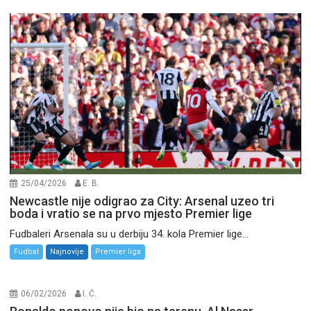
25/04/2026
E. B.
Newcastle nije odigrao za City: Arsenal uzeo tri
boda i vratio se na prvo mjesto Premier lige
Fudbaleri Arsenala su u derbiju 34. kola Premier lige...
Fudbal
Najnovije
Premier liga
06/02/2026
I. Ć.