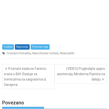
Fudbal
Najnovije
Premier liga
,
,
Cristiano Ronaldo
Manchester United
Newcastle
Post
Poznato kada se Fanimo
(VIDEO) Pogledajte sjajnu
navigation
vraća u BiH: Raduje se
asistenciju Miralema Pjanića na
treninzima sa saigračima iz
debiju
Sarajeva
Povezano