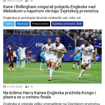
06/07/2026
E. B.
Kane i Bellingham osigurali pobjedu Engleske nad
Meksikom u napetom okršaju Svjetskog prvenstva
Engleska je preživjela žestoki meksički val i više od...
Fudbal
Najnovije
Preporučeno
Svjetsko prvenstvo 2026
01/07/2026
E. B.
Na krilima Harry Kanea Engleska preživila Kongo i
plasira se u osminu finala
Engleska je izbjegla veliko iznenađenje na Svjetskom prvenstvu,