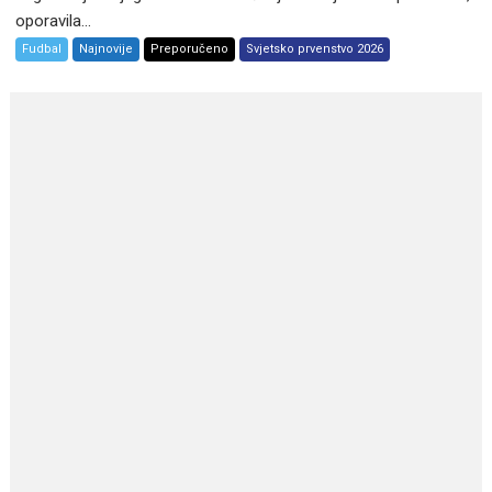
oporavila...
Fudbal
Najnovije
Preporučeno
Svjetsko prvenstvo 2026