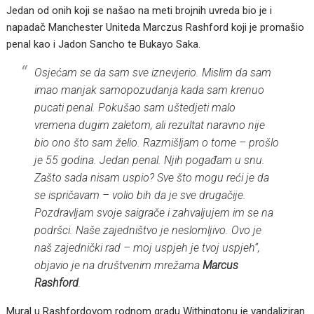
Jedan od onih koji se našao na meti brojnih uvreda bio je i
napadač Manchester Uniteda Marczus Rashford koji je promašio
penal kao i Jadon Sancho te Bukayo Saka.
Osjećam se da sam sve iznevjerio. Mislim da sam
imao manjak samopozudanja kada sam krenuo
pucati penal. Pokušao sam uštedjeti malo
vremena dugim zaletom, ali rezultat naravno nije
bio ono što sam želio. Razmišljam o tome – prošlo
je 55 godina. Jedan penal. Njih pogađam u snu.
Zašto sada nisam uspio? Sve što mogu reći je da
se ispričavam – volio bih da je sve drugačije.
Pozdravljam svoje saigrače i zahvaljujem im se na
podršci. Naše zajedništvo je neslomljivo. Ovo je
naš zajednički rad – moj uspjeh je tvoj uspjeh“,
objavio je na društvenim mrežama
Marcus
Rashford
.
Mural u Rashfordovom rodnom gradu Withingtonu je vandaliziran