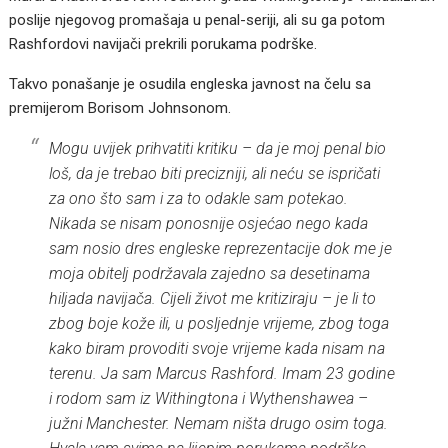
poslije njegovog promašaja u penal-seriji, ali su ga potom
Rashfordovi navijači prekrili porukama podrške.
Takvo ponašanje je osudila engleska javnost na čelu sa
premijerom Borisom Johnsonom.
Mogu uvijek prihvatiti kritiku – da je moj penal bio
loš, da je trebao biti precizniji, ali neću se ispričati
za ono što sam i za to odakle sam potekao.
Nikada se nisam ponosnije osjećao nego kada
sam nosio dres engleske reprezentacije dok me je
moja obitelj podržavala zajedno sa desetinama
hiljada navijača. Cijeli život me kritiziraju – je li to
zbog boje kože ili, u posljednje vrijeme, zbog toga
kako biram provoditi svoje vrijeme kada nisam na
terenu. Ja sam Marcus Rashford. Imam 23 godine
i rodom sam iz Withingtona i Wythenshawea –
južni Manchester. Nemam ništa drugo osim toga.