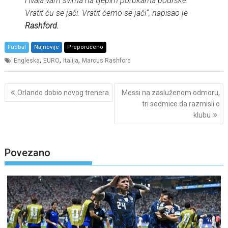
Hvala vam svima na lijepim porukama podrške.
Vratit ću se jači. Vratit ćemo se jači
“, napisao je
Rashford.
Fudbal
Najnovije
Preporučeno
,
,
,
Engleska
EURO
Italija
Marcus Rashford
Post
Orlando dobio novog trenera
Messi na zasluženom odmoru,
navigation
tri sedmice da razmisli o
klubu
Povezano