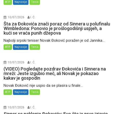
ATP
Najnovije
Tenis
10/07/2026
I. Ć.
Šta za Đokovića znači poraz od Sinnera u polufinalu
Wimbledona: Ponovio je prošlogodišnji uspjeh, a
kući se vraća punih džepova
Najbolji srpski teniser Novak Đoković poražen je od Jannika...
ATP
Najnovije
Tenis
10/07/2026
I. Ć.
(VIDEO) Pogledajte pozdrav Đokovića i Sinnera na
mreži: Jeste izgubio meč, ali Novak je pokazao
kakav je gospodin
Novak Đoković nije uspio da se plasira u finale...
ATP
Najnovije
Tenis
10/07/2026
I. Ć.
Sinner se naklonio Đokoviću: Evo šta je prvo izjavio