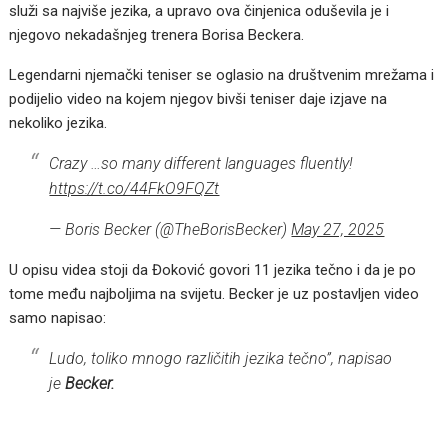
služi sa najviše jezika, a upravo ova činjenica oduševila je i
njegovo nekadašnjeg trenera Borisa Beckera.
Legendarni njemački teniser se oglasio na društvenim mrežama i
podijelio video na kojem njegov bivši teniser daje izjave na
nekoliko jezika.
Crazy …so many different languages fluently!
https://t.co/44FkO9FQZt
— Boris Becker (@TheBorisBecker)
May 27, 2025
U opisu videa stoji da Đoković govori 11 jezika tečno i da je po
tome među najboljima na svijetu. Becker je uz postavljen video
samo napisao:
Ludo, toliko mnogo različitih jezika tečno”, napisao
je
Becker.