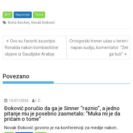
ATP
Najnovije
Tenis
,
Boris Becker
Novak Đoković
Post
Ovo su favoriti za potpis
Crnogorski trener ušao u teren i
navigation
Ronalda nakon bombastične
napao sudiju, komentator: “Želi
objave iz Saudijske Arabije
ga tući”
Povezano
10/07/2026
I. Ć.
Đoković poručio da ga je Sinner “raznio”, a jedno
pitanje mu je posebno zasmetalo: “Muka mi je da
pričam o tome”
Novak Đoković govorio je na konferenciji za medije nakon...