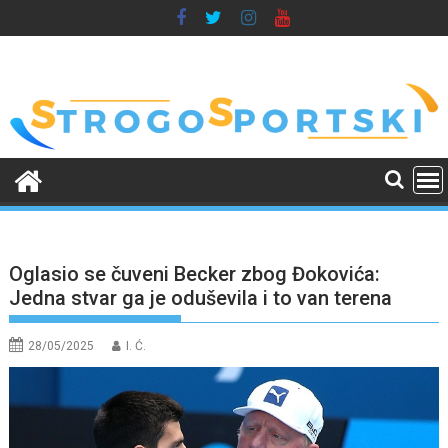
Skip
to
content
Oglasio se čuveni Becker zbog Đokovića:
Jedna stvar ga je oduševila i to van terena
28/05/2025
I. Ć.