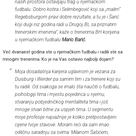
naših prostora ostavljaju trag u njemačkom
fudbalu. Dobro kotira i Selimbegović koji sa „malim“
Regebsburgom pravi dobre rezultate, a tu je i Šarić
koji dugi niz godina radi u Drugoj BL sa priznatim
trenerskim imenima”, kaže o trenerima BH korijena
u njemačkom fudbalu
Mario Barić.
Već dvanaest godina ste u njemačkom fudbalu i radili ste sa
mnogim trenerima. Ko je na Vas ostavio najbolji dojam?
Moja dosadašnja karijera uglavnom je vezana za
Duisburg i Werder pa samim tim i za trenere koji su
tu radili. Od svakoga se imalo šta naučiti o fudbalu,
psihologiji tima i mjestu pojedinca u njemu,
stvaranju pobjedničkog mentaliteta tima i još
mnoge stvari bitne za uspjeh tima. U segmentu
moje profesije najvažnije je koliko pretpostavljeni
cijene tvoje stavove. Moram reći da sam imao
odličnu saradnju sa svima: Milanom Šašićem,