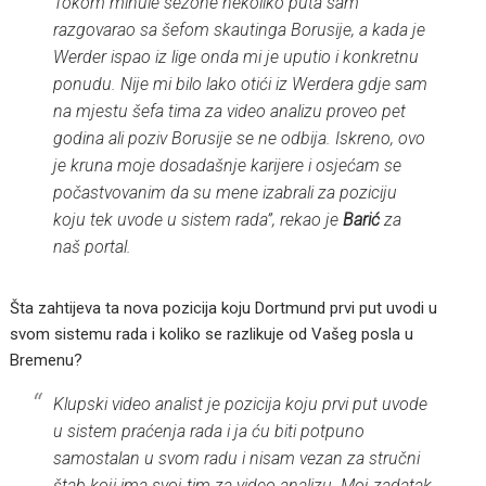
Tokom minule sezone nekoliko puta sam
razgovarao sa šefom skautinga Borusije, a kada je
Werder ispao iz lige onda mi je uputio i konkretnu
ponudu. Nije mi bilo lako otići iz Werdera gdje sam
na mjestu šefa tima za video analizu proveo pet
godina ali poziv Borusije se ne odbija. Iskreno, ovo
je kruna moje dosadašnje karijere i osjećam se
počastvovanim da su mene izabrali za poziciju
koju tek uvode u sistem rada”, rekao je
Barić
za
naš portal.
Šta zahtijeva ta nova pozicija koju Dortmund prvi put uvodi u
svom sistemu rada i koliko se razlikuje od Vašeg posla u
Bremenu?
Klupski video analist je pozicija koju prvi put uvode
u sistem praćenja rada i ja ću biti potpuno
samostalan u svom radu i nisam vezan za stručni
štab koji ima svoj tim za video analizu. Moj zadatak