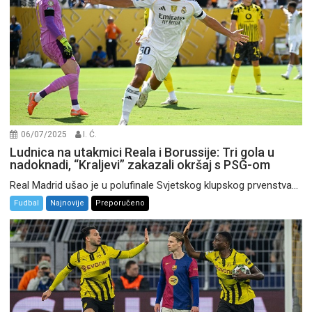
06/07/2025
I. Ć.
Ludnica na utakmici Reala i Borussije: Tri gola u
nadoknadi, “Kraljevi” zakazali okršaj s PSG-om
Real Madrid ušao je u polufinale Svjetskog klupskog prvenstva...
Fudbal
Najnovije
Preporučeno