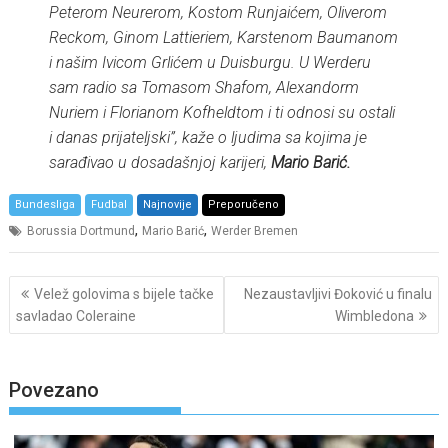
Peterom Neurerom, Kostom Runjaićem, Oliverom
Reckom, Ginom Lattieriem, Karstenom Baumanom
i našim Ivicom Grlićem u Duisburgu. U Werderu
sam radio sa Tomasom Shafom, Alexandorm
Nuriem i Florianom Kofheldtom i ti odnosi su ostali
i danas prijateljski”, kaže o ljudima sa kojima je
sarađivao u dosadašnjoj karijeri,
Mario Barić.
Bundesliga
Fudbal
Najnovije
Preporučeno
,
,
Borussia Dortmund
Mario Barić
Werder Bremen
Post
Velež golovima s bijele tačke
Nezaustavljivi Đoković u finalu
navigation
savladao Coleraine
Wimbledona
Povezano