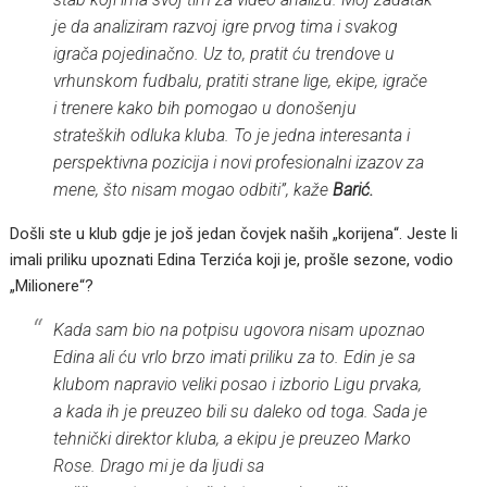
je da analiziram razvoj igre prvog tima i svakog
igrača pojedinačno. Uz to, pratit ću trendove u
vrhunskom fudbalu, pratiti strane lige, ekipe, igrače
i trenere kako bih pomogao u donošenju
strateških odluka kluba. To je jedna interesanta i
perspektivna pozicija i novi profesionalni izazov za
mene, što nisam mogao odbiti”, kaže
Barić.
Došli ste u klub gdje je još jedan čovjek naših „korijena“. Jeste li
imali priliku upoznati Edina Terzića koji je, prošle sezone, vodio
„Milionere“?
Kada sam bio na potpisu ugovora nisam upoznao
Edina ali ću vrlo brzo imati priliku za to. Edin je sa
klubom napravio veliki posao i izborio Ligu prvaka,
a kada ih je preuzeo bili su daleko od toga. Sada je
tehnički direktor kluba, a ekipu je preuzeo Marko
Rose. Drago mi je da ljudi sa