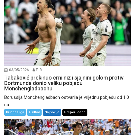
03/05/2026
E. B.
Tabaković prekinuo crni niz i sjajnim golom protiv
Dortmunda donio veliku pobjedu
Monchengladbachu
Borussija Monchengladbach ostvarila je vrijednu pobjedu od 1:0
na...
Bundesliga
Fudbal
Najnovije
Preporučeno