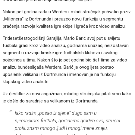
Nakon pet godina rada u Werderu, mladi stručnjak prihvatio poziv
„Milionera“ iz Dortmunda i preuzeo novu funkciju u segmentu
praćenja razvoja kvaliteta igre ekipe i igrača kroz video analizu.
Tridesetšestogodišnji Sarajlija, Mario Barić svoj put u svijetu
fudbala gradi kroz video analizu, godinama unazad, neizostavan
segment u razvoju timske igre fudbalskih klubova i svakog
pojedinca u timu. Nakon što je pet godina bio šef tima za video
analizu bundesligaša Werdera, Barić je ovog ljeta postao
uposlenik velikana iz Dortmunda i imenovan je na funkciju
klupskog video analiste.
Uz čestitke za novi angažman, mladog stručnjaka pitali smo kako
je došlo do saradnje sa velikanom iz Dortmunda.
Iako radim „posao iz sjene“ dugo sam u
njemačkom fudbalu, godinama gradim svoj stručni
profil, znam mnogo ljudi i mnogi mene znaju.