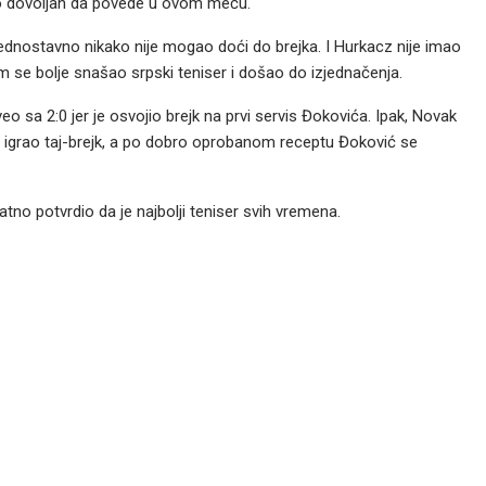
 bio dovoljan da povede u ovom meču.
jednostavno nikako nije mogao doći do brejka. I Hurkacz nije imao
m se bolje snašao srpski teniser i došao do izjednačenja.
eo sa 2:0 jer je osvojio brejk na prvi servis Đokovića. Ipak, Novak
igrao taj-brejk, a po dobro oprobanom receptu Đoković se
atno potvrdio da je najbolji teniser svih vremena.