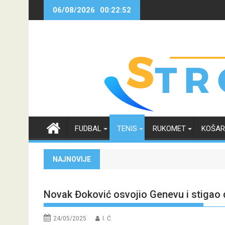
Skip
06/08/2026
00:22:52
to
content
FUDBAL
TENIS
RUKOMET
KOŠA
NAJNOVIJE
Novak Đoković osvojio Genevu i stigao do
24/05/2025
I. Ć.