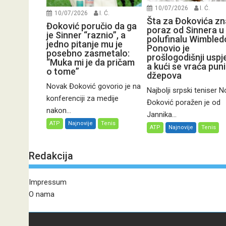
10/07/2026
I. Ć.
10/07/2026
I. Ć.
Šta za Đokovića zn
Đoković poručio da ga
poraz od Sinnera u
je Sinner “raznio”, a
polufinalu Wimbled
jedno pitanje mu je
Ponovio je
posebno zasmetalo:
prošlogodišnji uspj
“Muka mi je da pričam
a kući se vraća pun
o tome”
džepova
Novak Đoković govorio je na
Najbolji srpski teniser 
konferenciji za medije
Đoković poražen je od
nakon...
Jannika...
ATP
Najnovije
Tenis
ATP
Najnovije
Tenis
Redakcija
Impressum
O nama