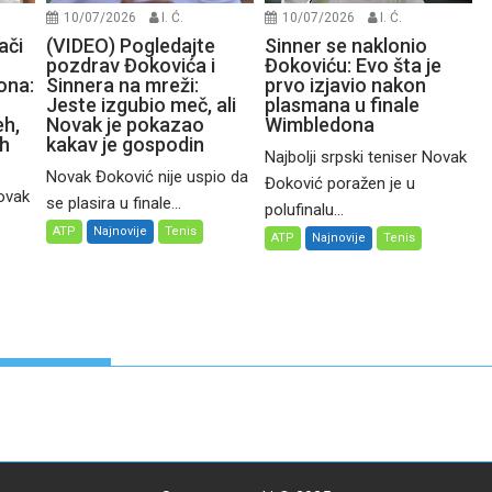
10/07/2026
I. Ć.
10/07/2026
I. Ć.
ači
(VIDEO) Pogledajte
Sinner se naklonio
pozdrav Đokovića i
Đokoviću: Evo šta je
ona:
Sinnera na mreži:
prvo izjavio nakon
Jeste izgubio meč, ali
plasmana u finale
eh,
Novak je pokazao
Wimbledona
ih
kakav je gospodin
Najbolji srpski teniser Novak
Novak Đoković nije uspio da
Đoković poražen je u
Novak
se plasira u finale...
polufinalu...
ATP
Najnovije
Tenis
ATP
Najnovije
Tenis