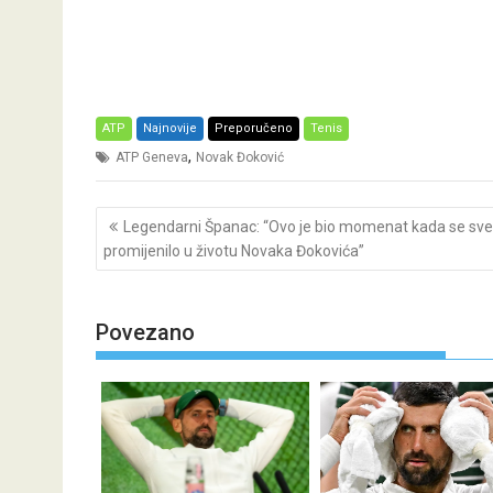
ATP
Najnovije
Preporučeno
Tenis
,
ATP Geneva
Novak Đoković
Post
Legendarni Španac: “Ovo je bio momenat kada se sve
navigation
promijenilo u životu Novaka Đokovića”
Povezano