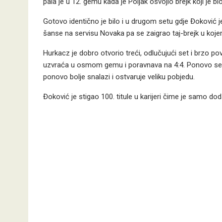
pala je u 12. gemu kada je Poljak osvojio brejk koji je
Gotovo identično je bilo i u drugom setu gdje Đoković 
šanse na servisu Novaka pa se zaigrao taj-brejk u koje
Hurkacz je dobro otvorio treći, odlučujući set i brzo pov
uzvraća u osmom gemu i poravnava na 4:4. Ponovo se 
ponovo bolje snalazi i ostvaruje veliku pobjedu.
Đoković je stigao 100. titule u karijeri čime je samo dod