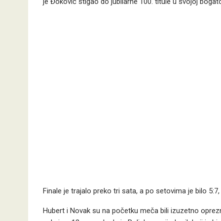
je Đoković stigao do jubilarne 100. titule u svojoj bogatoj
Finale je trajalo preko tri sata, a po setovima je bilo 5:7
Hubert i Novak su na početku meča bili izuzetno oprezni