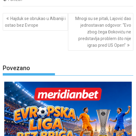
Post
Hajduk se obrukao u Albaniji i
Mnogi su se pitali, Lajović dao
navigation
ostao bez Evrope
jednostavan odgovor: “Evo
zbog čega Đokoviću ne
predstavlja problem što nije
igrao pred US Open”
Povezano