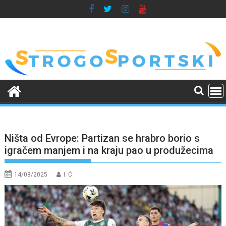
Skip
to
content
Ništa od Evrope: Partizan se hrabro borio s
igračem manjem i na kraju pao u produžecima
14/08/2025
I. Ć.