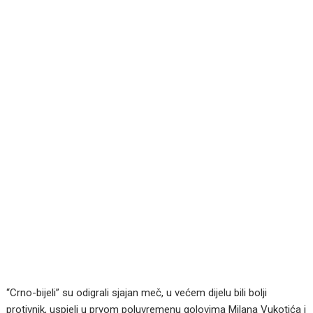
“Crno-bijeli” su odigrali sjajan meč, u većem dijelu bili bolji
protivnik, uspjeli u prvom poluvremenu golovima Milana Vukotića i