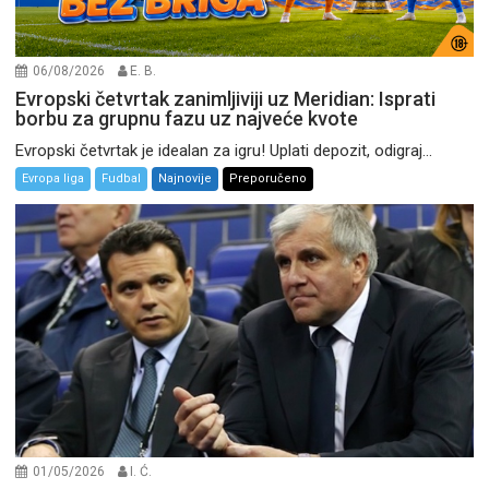
06/08/2026
E. B.
Evropski četvrtak zanimljiviji uz Meridian: Isprati
borbu za grupnu fazu uz najveće kvote
Evropski četvrtak je idealan za igru! Uplati depozit, odigraj...
Evropa liga
Fudbal
Najnovije
Preporučeno
01/05/2026
I. Ć.