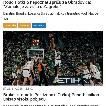
Itoudis otkrio nepoznatu priču za Obradovića:
“Zamalo je završio u Zagrebu”
Dimitris Itoudis, košarkaški stručnjak koji trenutno vodi Hapoel
Tel...
Evropska
Košarka
Najnovije
25/11/2025
I. Ć.
Bruka i sramota Partizana u Grčkoj: Panathinaikos
upisao visoku pobjedu
Košarkaši Partizana ubjedljivo su poraženi od Panathinaikosa