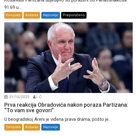
91:69 u...
Evropska
Košarka
Najnovije
Preporučeno
31/10/2025
I. Ć.
Prva reakcija Obradovića nakon poraza Partizana:
“To vam sve govori”
U beogradskoj Areni je viđena prava drama, pošto je...
Evropska
Košarka
Najnovije