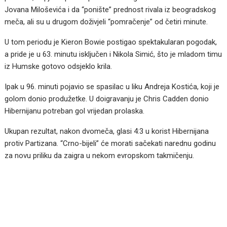
Jovana Miloševića i da “ponište” prednost rivala iz beogradskog
meča, ali su u drugom doživjeli “pomračenje” od četiri minute.
U tom periodu je Kieron Bowie postigao spektakularan pogodak,
a pride je u 63. minutu isključen i Nikola Simić, što je mladom timu
iz Humske gotovo odsjeklo krila.
Ipak u 96. minuti pojavio se spasilac u liku Andreja Kostića, koji je
golom donio produžetke. U doigravanju je Chris Cadden donio
Hibernijanu potreban gol vrijedan prolaska.
Ukupan rezultat, nakon dvomeča, glasi 4:3 u korist Hibernijana
protiv Partizana. “Crno-bijeli” će morati sačekati narednu godinu
za novu priliku da zaigra u nekom evropskom takmičenju.