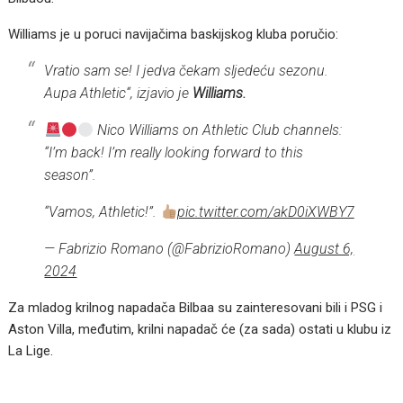
Williams je u poruci navijačima baskijskog kluba poručio:
Vratio sam se! I jedva čekam sljedeću sezonu.
Aupa Athletic“, izjavio je
Williams.
Nico Williams on Athletic Club channels:
“I’m back! I’m really looking forward to this
season”.
“Vamos, Athletic!”.
pic.twitter.com/akD0iXWBY7
— Fabrizio Romano (@FabrizioRomano)
August 6,
2024
Za mladog krilnog napadača Bilbaa su zainteresovani bili i PSG i
Aston Villa, međutim, krilni napadač će (za sada) ostati u klubu iz
La Lige.