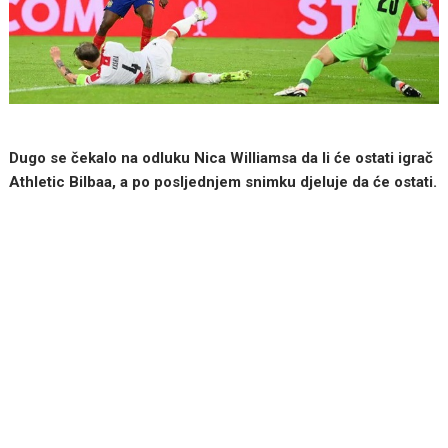
Dugo se čekalo na odluku Nica Williamsa da li će ostati igrač
Athletic Bilbaa, a po posljednjem snimku djeluje da će ostati.