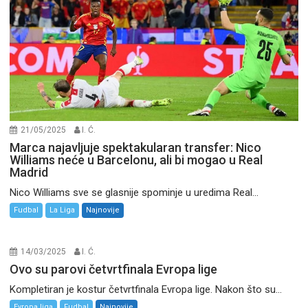
21/05/2025
I. Ć.
Marca najavljuje spektakularan transfer: Nico
Williams neće u Barcelonu, ali bi mogao u Real
Madrid
Nico Williams sve se glasnije spominje u uredima Real...
Fudbal
La Liga
Najnovije
14/03/2025
I. Ć.
Ovo su parovi četvrtfinala Evropa lige
Kompletiran je kostur četvrtfinala Evropa lige. Nakon što su...
Evropa liga
Fudbal
Najnovije