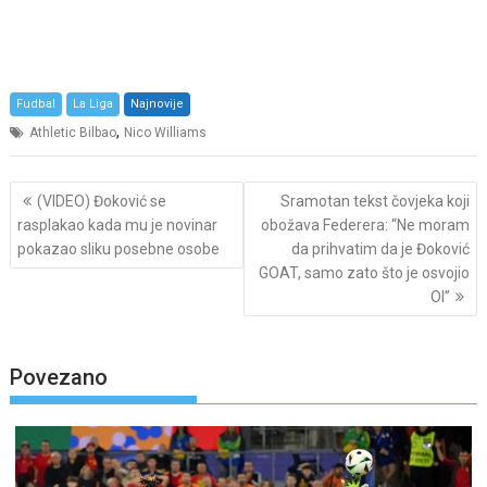
Fudbal
La Liga
Najnovije
,
Athletic Bilbao
Nico Williams
Post
(VIDEO) Đoković se
Sramotan tekst čovjeka koji
navigation
rasplakao kada mu je novinar
obožava Federera: “Ne moram
pokazao sliku posebne osobe
da prihvatim da je Đoković
GOAT, samo zato što je osvojio
OI”
Povezano