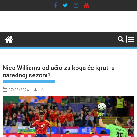
Skip
to
content
Nico Williams odlučio za koga će igrati u
narednoj sezoni?
07/08/2024
I. Ć.