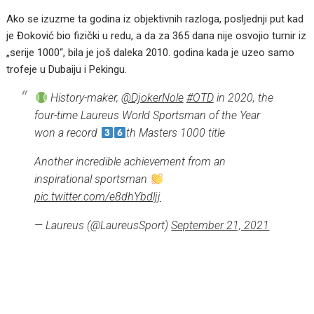
Ako se izuzme ta godina iz objektivnih razloga, posljednji put kad
je Đoković bio fizički u redu, a da za 365 dana nije osvojio turnir iz
„serije 1000“, bila je još daleka 2010. godina kada je uzeo samo
trofeje u Dubaiju i Pekingu.
History-maker,
@DjokerNole
#OTD
in 2020, the
four-time Laureus World Sportsman of the Year
won a record
th Masters 1000 title
Another incredible achievement from an
inspirational sportsman
pic.twitter.com/e8dhYbdljj
— Laureus (@LaureusSport)
September 21, 2021