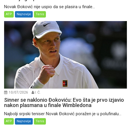
Novak Đoković nije uspio da se plasira u finale...
ATP
Najnovije
Tenis
10/07/2026
I. Ć.
Sinner se naklonio Đokoviću: Evo šta je prvo izjavio
nakon plasmana u finale Wimbledona
Najbolji srpski teniser Novak Đoković poražen je u polufinalu...
ATP
Najnovije
Tenis