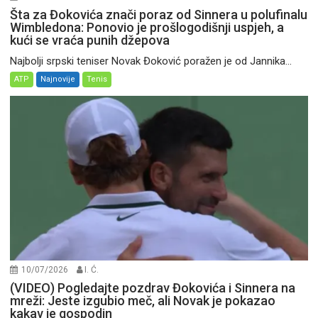
Šta za Đokovića znači poraz od Sinnera u polufinalu
Wimbledona: Ponovio je prošlogodišnji uspjeh, a
kući se vraća punih džepova
Najbolji srpski teniser Novak Đoković poražen je od Jannika...
ATP
Najnovije
Tenis
10/07/2026
I. Ć.
(VIDEO) Pogledajte pozdrav Đokovića i Sinnera na
mreži: Jeste izgubio meč, ali Novak je pokazao
kakav je gospodin