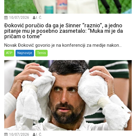
10/07/2026
I. Ć.
Đoković poručio da ga je Sinner “raznio”, a jedno
pitanje mu je posebno zasmetalo: “Muka mi je da
pričam o tome”
Novak Đoković govorio je na konferenciji za medije nakon...
ATP
Najnovije
Tenis
10/07/2026
I. Ć.