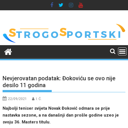
Skip
to
content
Nevjerovatan podatak: Đokoviću se ovo nije
desilo 11 godina
22/09/2021
I. Ć.
Najbolji teniser svijeta Novak Đoković odmara se prije
nastavka sezone, a na današnji dan prošle godine uzeo je
svoju 36. Masters titulu.