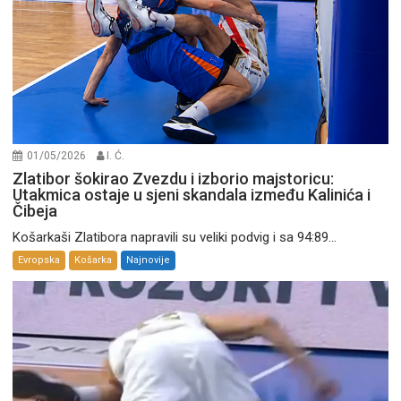
01/05/2026
I. Ć.
Zlatibor šokirao Zvezdu i izborio majstoricu:
Utakmica ostaje u sjeni skandala između Kalinića i
Čibeja
Košarkaši Zlatibora napravili su veliki podvig i sa 94:89...
Evropska
Košarka
Najnovije