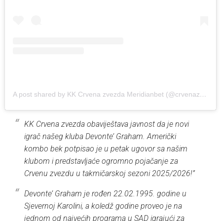
A post shared by KK Crvena zvezda Meridianbet (@crvenazvezdakk)
KK Crvena zvezda obaviještava javnost da je novi
igrač našeg kluba Devonte’ Graham. Američki
kombo bek potpisao je u petak ugovor sa našim
klubom i predstavljaće ogromno pojačanje za
Crvenu zvezdu u takmičarskoj sezoni 2025/2026!”
Devonte’ Graham je rođen 22.02.1995. godine u
Sjevernoj Karolini, a koledž godine proveo je na
jednom od najvećih programa u SAD igrajući za