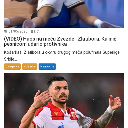
01/05/2026
I. Ć.
(VIDEO) Haos na meču Zvezde i Zlatibora: Kalinić
pesnicom udario protivnika
Košarkaši Zlatibora u okviru drugog meča polufinala Superlige
Srbije...
Evropska
Košarka
Najnovije