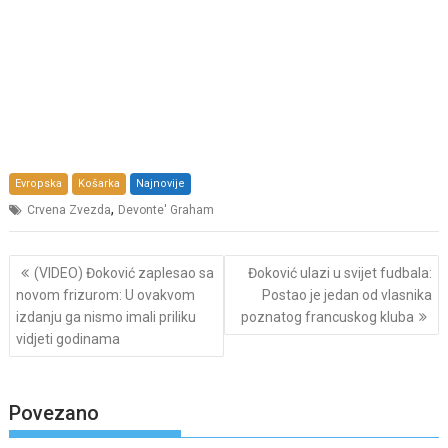
Evropska
Košarka
Najnovije
,
Crvena Zvezda
Devonte' Graham
Post
(VIDEO) Đoković zaplesao sa
Đoković ulazi u svijet fudbala:
navigation
novom frizurom: U ovakvom
Postao je jedan od vlasnika
izdanju ga nismo imali priliku
poznatog francuskog kluba
vidjeti godinama
Povezano