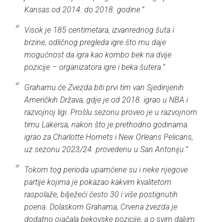
Kansas od 2014. do 2018. godine.”
Visok je 185 centimetara, izvanrednog šuta i
brzine, odličnog pregleda igre što mu daje
mogućnost da igra kao kombo bek na dvije
pozicije – organizatora igre i beka šutera.”
Grahamu će Zvezda biti prvi tim van Sjedinjenih
Američkih Država, gdje je od 2018. igrao u NBA i
razvojnoj ligi. Prošlu sezonu proveo je u razvojnom
timu Lakersa, nakon što je prethodno godinama
igrao za Charlotte Hornets i New Orleans Pelicans,
uz sezonu 2023/24. provedenu u San Antoniju.”
Tokom tog perioda upamćene su i neke njegove
partije kojima je pokazao kakvim kvalitetom
raspolaže, bilježeći često 30 i više postignutih
poena. Dolaskom Grahama, Crvena zvezda je
dodatno ojačala bekovske pozicije, a o svim daljim