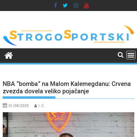
Skip
to
content
NBA “bomba” na Malom Kalemegdanu: Crvena
zvezda dovela veliko pojačanje
01/08/2025
I. Ć.