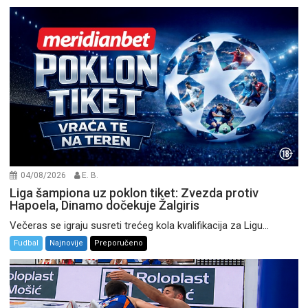
04/08/2026
E. B.
Liga šampiona uz poklon tiket: Zvezda protiv
Hapoela, Dinamo dočekuje Žalgiris
Večeras se igraju susreti trećeg kola kvalifikacija za Ligu...
Fudbal
Najnovije
Preporučeno