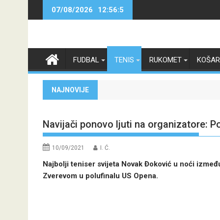
Skip
07/08/2026
12:56:5
to
content
FUDBAL
TENIS
RUKOMET
KOŠA
NAJNOVIJE
Navijači ponovo ljuti na organizatore:
10/09/2021
I. Ć.
Najbolji teniser svijeta Novak Đoković u noći izme
Zverevom u polufinalu US Opena.