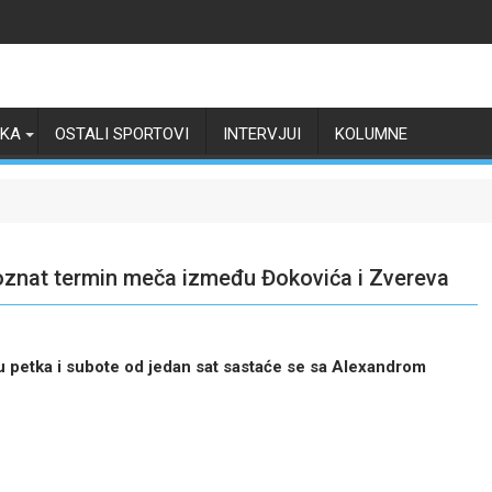
RKA
OSTALI SPORTOVI
INTERVJUI
KOLUMNE
 Poznat termin meča između Đokovića i Zvereva
đu petka i subote od jedan sat sastaće se sa Alexandrom