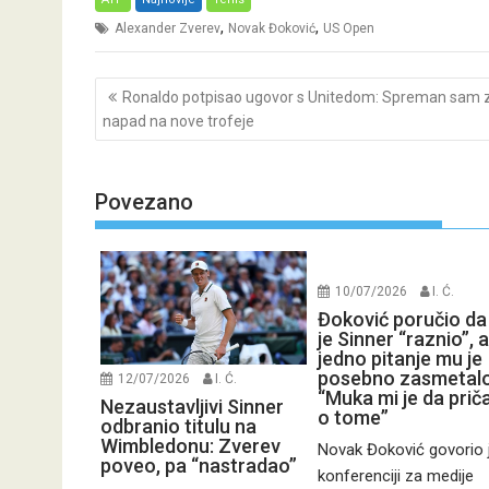
,
,
Alexander Zverev
Novak Đoković
US Open
Post
Ronaldo potpisao ugovor s Unitedom: Spreman sam 
navigation
napad na nove trofeje
Povezano
10/07/2026
I. Ć.
Đoković poručio da
je Sinner “raznio”, a
jedno pitanje mu je
posebno zasmetalo
12/07/2026
I. Ć.
“Muka mi je da pri
Nezaustavljivi Sinner
o tome”
odbranio titulu na
Wimbledonu: Zverev
Novak Đoković govorio 
poveo, pa “nastradao”
konferenciji za medije