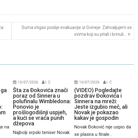
za
Suma stigao poslije evakuacije iz Gvineje: Zahvaljujem se
svima koji su pitali i brinuli…
10/07/2026
I. Ć.
10/07/2026
I. Ć.
 ga
Šta za Đokovića znači
(VIDEO) Pogledajte
poraz od Sinnera u
pozdrav Đokovića i
polufinalu Wimbledona:
Sinnera na mreži:
:
Ponovio je
Jeste izgubio meč, ali
čam
prošlogodišnji uspjeh,
Novak je pokazao
a kući se vraća punih
kakav je gospodin
džepova
je na
Novak Đoković nije uspio da
Najbolji srpski teniser Novak
se plasira u finale...