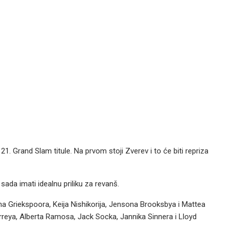
1. Grand Slam titule. Na prvom stoji Zverev i to će biti repriza
sada imati idealnu priliku za revanš.
ona Griekspoora, Keija Nishikorija, Jensona Brooksbya i Mattea
erreya, Alberta Ramosa, Jack Socka, Jannika Sinnera i Lloyd