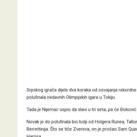
Srpskog igrača dijele dva koraka od osvajanja rekordne 2
polufinala nedavnih Olimpijskih igara u Tokiju.
Tada je Nijemac uspio da slavi u tri seta, pa će Đoković 
Novak je do polufinala bio bolji od Holgera Runea, Tall
Berrettinija. Što se tiče Zvereva, on je prošao Sam Qu
Harrisa.