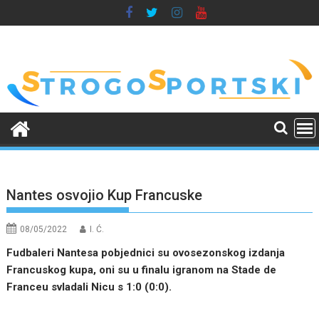
Skip
to
content
Nantes osvojio Kup Francuske
08/05/2022
I. Ć.
Fudbaleri Nantesa pobjednici su ovosezonskog izdanja
Francuskog kupa, oni su u finalu igranom na Stade de
Franceu svladali Nicu s 1:0 (0:0).