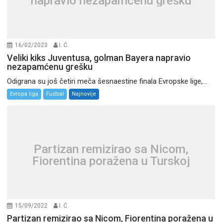
napravio nezapamćenu grešku
16/02/2023
I. Ć.
Veliki kiks Juventusa, golman Bayera napravio
nezapamćenu grešku
Odigrana su još četiri meča šesnaestine finala Evropske lige,...
Evropa liga
Fudbal
Najnovije
Partizan remizirao sa Nicom,
Fiorentina poražena u Turskoj
15/09/2022
I. Ć.
Partizan remizirao sa Nicom, Fiorentina poražena u