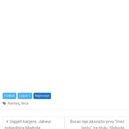
Fudbal
Ligue 1
Najnovije
,
Nantes
Nica
Post
Uspjeh karijere: Jabeur
Borac nije iskoristio prvu “meč
navigation
pobjednica Madrida
loptu” za titulu, Sloboda