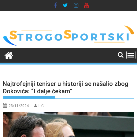
Skip
to
content
Najtrofejniji teniser u historiji se našalio zbog
Đokovića: “I dalje čekam”
23/11/2024
I. Ć.