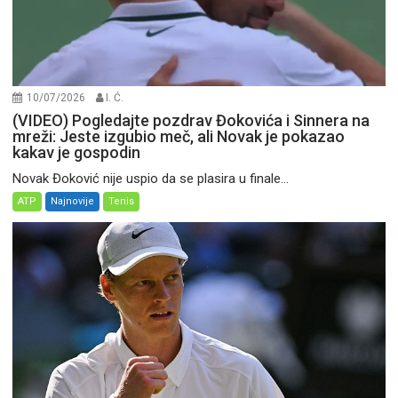
10/07/2026
I. Ć.
(VIDEO) Pogledajte pozdrav Đokovića i Sinnera na
mreži: Jeste izgubio meč, ali Novak je pokazao
kakav je gospodin
Novak Đoković nije uspio da se plasira u finale...
ATP
Najnovije
Tenis