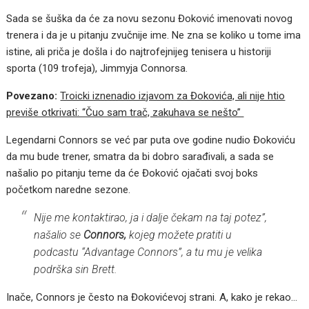
Sada se šuška da će za novu sezonu Đoković imenovati novog
trenera i da je u pitanju zvučnije ime. Ne zna se koliko u tome ima
istine, ali priča je došla i do najtrofejnijeg tenisera u historiji
sporta (109 trofeja), Jimmyja Connorsa.
Povezano:
Troicki iznenadio izjavom za Đokovića, ali nije htio
previše otkrivati: “Čuo sam trač, zakuhava se nešto”
Legendarni Connors se već par puta ove godine nudio Đokoviću
da mu bude trener, smatra da bi dobro sarađivali, a sada se
našalio po pitanju teme da će Đoković ojačati svoj boks
početkom naredne sezone.
Nije me kontaktirao, ja i dalje čekam na taj potez”,
našalio se
Connors,
kojeg možete pratiti u
podcastu “Advantage Connors”, a tu mu je velika
podrška sin Brett.
Inače, Connors je često na Đokovićevoj strani. A, kako je rekao…