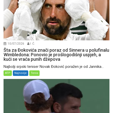
10/07/2026
I. Ć.
Šta za Đokovića znači poraz od Sinnera u polufinalu
Wimbledona: Ponovio je prošlogodišnji uspjeh, a
kući se vraća punih džepova
Najbolji srpski teniser Novak Đoković poražen je od Jannika...
ATP
Najnovije
Tenis