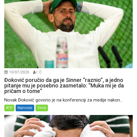
10/07/2026
I. Ć.
Đoković poručio da ga je Sinner “raznio”, a jedno
pitanje mu je posebno zasmetalo: “Muka mi je da
pričam o tome”
Novak Đoković govorio je na konferenciji za medije nakon...
ATP
Najnovije
Tenis