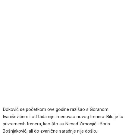
Đoković se početkom ove godine razišao s Goranom
Ivaniševićem i od tada nije imenovao novog trenera. Bilo je tu
privremenih trenera, kao što su Nenad Zimonjić i Boris
Bošnjaković, ali do zvanične saradnje nije došlo.