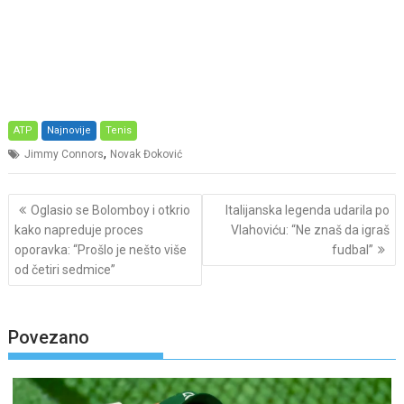
ATP
Najnovije
Tenis
,
Jimmy Connors
Novak Đoković
Post
Oglasio se Bolomboy i otkrio
Italijanska legenda udarila po
navigation
kako napreduje proces
Vlahoviću: “Ne znaš da igraš
oporavka: “Prošlo je nešto više
fudbal”
od četiri sedmice”
Povezano